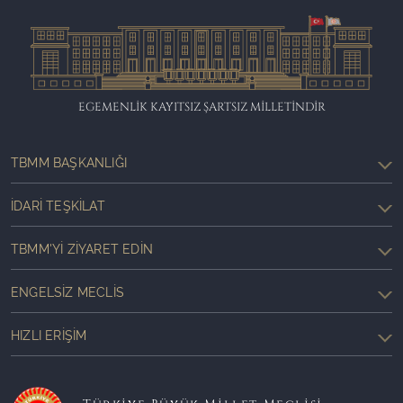
EGEMENLİK KAYITSIZ ŞARTSIZ MİLLETİNDİR
TBMM BAŞKANLIĞI
İDARI TEŞKILAT
TBMM'YI ZIYARET EDIN
ENGELSIZ MECLIS
HIZLI ERIŞIM