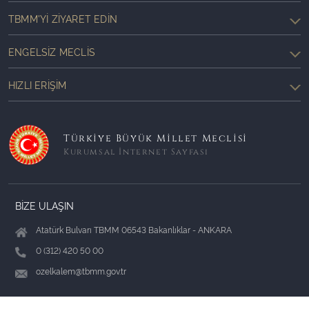
TBMM'YI ZIYARET EDIN
ENGELSIZ MECLIS
HIZLI ERIŞIM
Türkiye Büyük Millet Meclisi
Kurumsal İnternet Sayfası
BİZE ULAŞIN
Atatürk Bulvarı TBMM 06543 Bakanlıklar - ANKARA
0 (312) 420 50 00
ozelkalem@tbmm.gov.tr