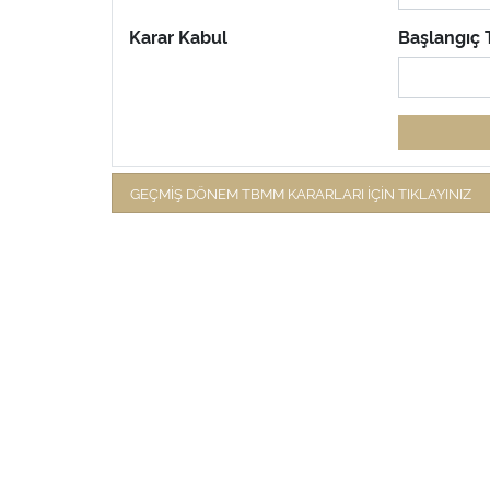
Karar Kabul
Başlangıç T
GEÇMİŞ DÖNEM TBMM KARARLARI İÇİN TIKLAYINIZ