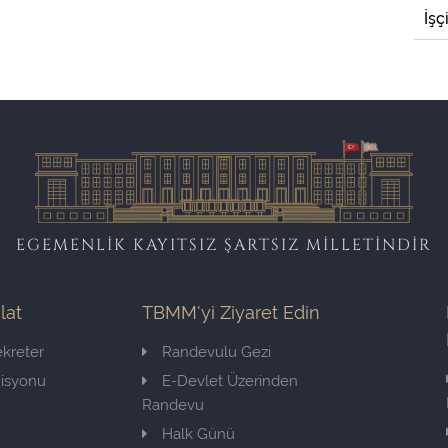
İşç
EGEMENLİK KAYITSIZ ŞARTSIZ MİLLETİNDİR
ilat
TBMM'yi Ziyaret Edin
kreter
Randevulu Gezi
misyonu
E-Devlet Üzerinden
Randevu
Halk Günü