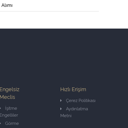
i Alımı
Engelsiz
Hızlı Erişim
Meclis
Çerez Politikası
İşitme
Aydınlatma
Engelliler
Metni
Görme