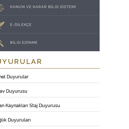
KANUN VE KARAR BİLGİ SİSTEMİ
E-DİLEKÇE
BİLGİ EDİNME
UYURULAR
nel Duyurular
nav Duyurusu
an Kaynakları Staj Duyurusu
lık Duyuruları