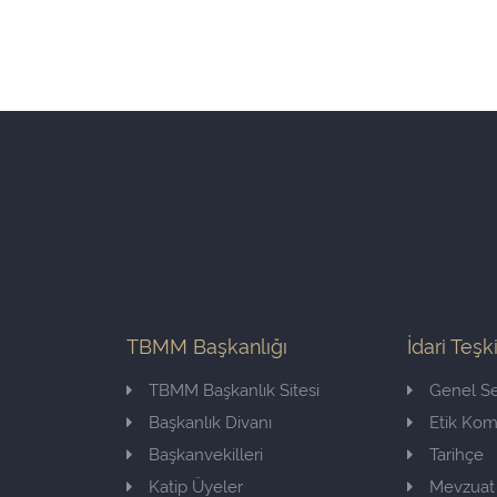
TBMM Başkanlığı
İdari Teşk
TBMM Başkanlık Sitesi
Genel Se
Başkanlık Divanı
Etik Ko
Başkanvekilleri
Tarihçe
Katip Üyeler
Mevzuat