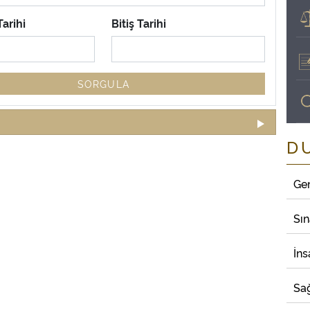
arihi
Bitiş Tarihi
SORGULA
D
Ge
Sı
İns
Sağ