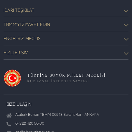
İDARI TEŞKILAT
TBMM'YI ZIYARET EDIN
ENGELSIZ MECLIS
HIZLI ERIŞIM
Türkiye Büyük Millet Meclisi
Kurumsal İnternet Sayfası
BİZE ULAŞIN
Atatürk Bulvarı TBMM 06543 Bakanlıklar - ANKARA
0 (312) 420 50 00
ozelkalem@tbmm.gov.tr