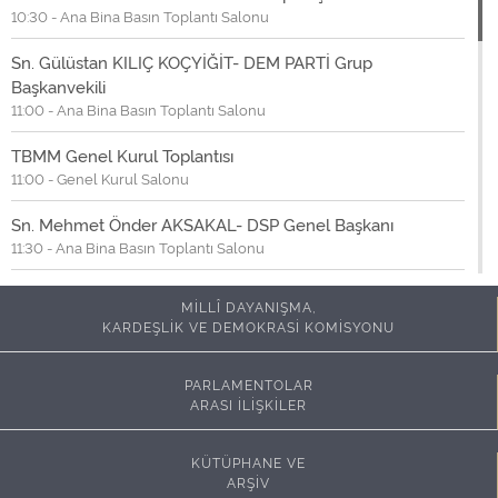
10:30 - Ana Bina Basın Toplantı Salonu
Sn. Gülüstan KILIÇ KOÇYİĞİT- DEM PARTİ Grup
Başkanvekili
11:00 - Ana Bina Basın Toplantı Salonu
TBMM Genel Kurul Toplantısı
11:00 - Genel Kurul Salonu
Sn. Mehmet Önder AKSAKAL- DSP Genel Başkanı
11:30 - Ana Bina Basın Toplantı Salonu
Sn. Sevda ERDAN KILIÇ- CHP Grup Başkanvekili
MİLLÎ DAYANIŞMA,
12:00 - Ana Bina Basın Toplantı Salonu
KARDEŞLİK VE DEMOKRASİ KOMİSYONU
Sn. Murat EMİR- Yeni Parti Grup Başkanvekili
12:30 - Ana Bina Basın Toplantı Salonu
PARLAMENTOLAR
ARASI İLİŞKİLER
Sn. Ejder AÇIKKAPI- AK Parti Elazığ Milletvekili
13:00 - Ana Bina Basın Toplantı Salonu
KÜTÜPHANE VE
ARŞİV