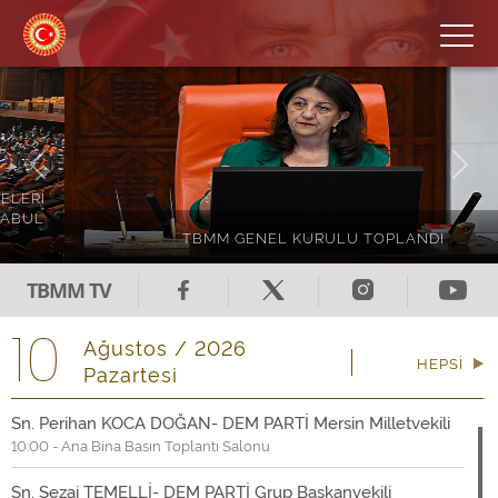
Previous
Next
TBMM GENEL KURULU TOPLANDI
TBMM TV
10
Ağustos /
2026
HEPSİ
Pazartesi
Sn. Perihan KOCA DOĞAN- DEM PARTİ Mersin Milletvekili
10:00 - Ana Bina Basın Toplantı Salonu
Sn. Sezai TEMELLİ- DEM PARTİ Grup Başkanvekili