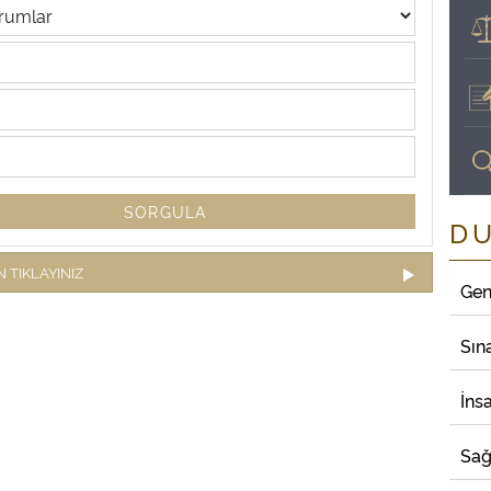
SORGULA
D
 TIKLAYINIZ
Gen
Sın
İns
Sağ