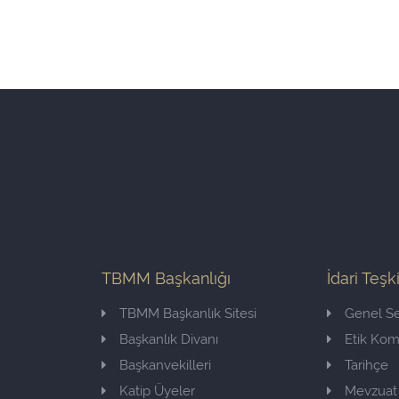
TBMM Başkanlığı
İdari Teşk
TBMM Başkanlık Sitesi
Genel Se
Başkanlık Divanı
Etik Ko
Başkanvekilleri
Tarihçe
Katip Üyeler
Mevzuat