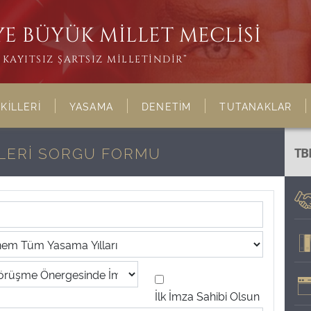
E BÜYÜK MİLLET MECLİSİ
KAYITSIZ ŞARTSIZ MİLLETİNDİR”
KİLLERİ
YASAMA
DENETİM
TUTANAKLAR
LERİ SORGU FORMU
TB
İlk İmza Sahibi Olsun