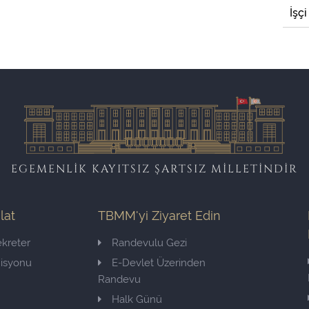
İşçi
EGEMENLİK KAYITSIZ ŞARTSIZ MİLLETİNDİR
ilat
TBMM'yi Ziyaret Edin
kreter
Randevulu Gezi
misyonu
E-Devlet Üzerinden
Randevu
Halk Günü