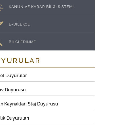
KANUN VE KARAR BİLGİ SİSTEMİ
E-DİLEKÇE
BİLGİ EDİNME
UYURULAR
el Duyurular
av Duyurusu
an Kaynakları Staj Duyurusu
lık Duyuruları