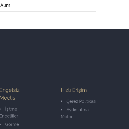
 Alımı
Engelsiz
Hızlı Erişim
Meclis
Çerez Politikası
İşitme
Aydınlatma
Engelliler
Metni
Görme