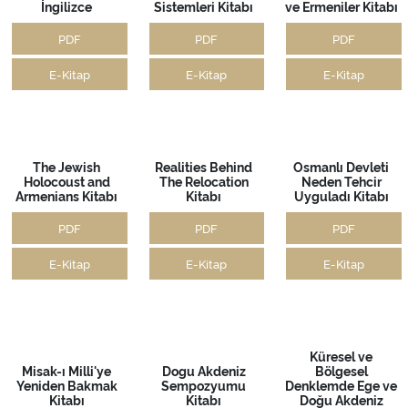
ABD Kongresi
27. Dönem 2. ve 3.
Yasama Kalitesinin
Yasama, Denetim
Yasama Yılı
Artırılmasında
ve Bütçe Süreçleri
Faaliyet Raporu
Dilekçe Hakkı
2020
Çalıştayı
PDF
PDF
PDF
E-Kitap
E-Kitap
E-Kitap