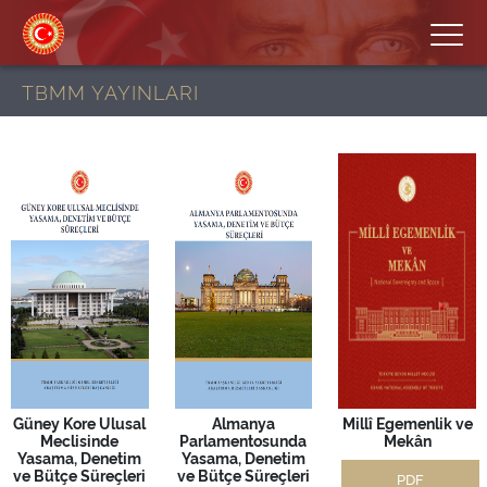
TBMM YAYINLARI
Güney Kore Ulusal
Almanya
Millî Egemenlik ve
Meclisinde
Parlamentosunda
Mekân
Yasama, Denetim
Yasama, Denetim
ve Bütçe Süreçleri
ve Bütçe Süreçleri
PDF