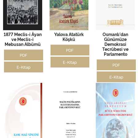
1877 Meclis-i Âyan
Yalova Atatürk
Osmanlı'dan
ve Meclis-i
Köşkü
Günümüze
Mebusan Albümü
Demokrasi
Tecrübesi ve
PDF
Parlamento
PDF
E-Kitap
PDF
E-Kitap
E-Kitap