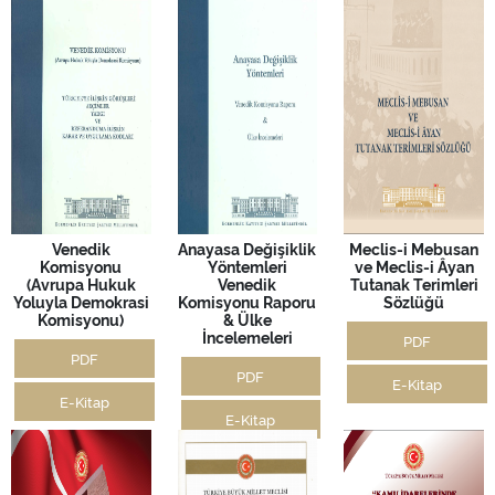
Venedik
Anayasa Değişiklik
Meclis-i Mebusan
Komisyonu
Yöntemleri
ve Meclis-i Âyan
(Avrupa Hukuk
Venedik
Tutanak Terimleri
Yoluyla Demokrasi
Komisyonu Raporu
Sözlüğü
Komisyonu)
& Ülke
İncelemeleri
PDF
PDF
PDF
E-Kitap
E-Kitap
E-Kitap