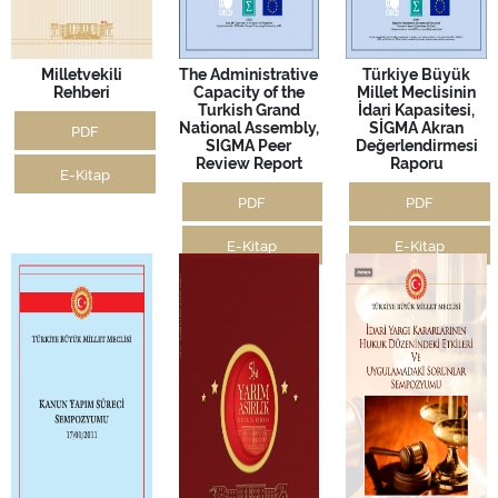
Milletvekili
The Administrative
Türkiye Büyük
Rehberi
Capacity of the
Millet Meclisinin
Turkish Grand
İdari Kapasitesi,
National Assembly,
SİGMA Akran
PDF
SIGMA Peer
Değerlendirmesi
Review Report
Raporu
E-Kitap
PDF
PDF
E-Kitap
E-Kitap