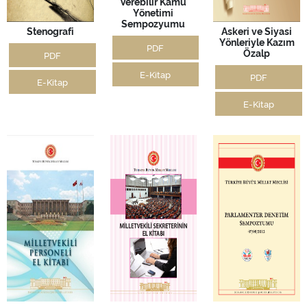
Verebilir Kamu
Yönetimi
Sempozyumu
Stenografi
Askeri ve Siyasi
Yönleriyle Kazım
PDF
Özalp
PDF
E-Kitap
PDF
E-Kitap
E-Kitap