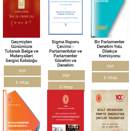
Geçmişten
Sigma Raporu
Bir Parlamenter
Günümüze
Çevirisi -
Denetim Yolu
Tutanak Belge ve
Parlamentolar ve
Dilekçe
Materyalleri
Parlamenter
Komisyonu
Sergisi Kataloğu
Gözetim ve
Denetim
PDF
PDF
PDF
E-Kitap
E-Kitap
E-Kitap