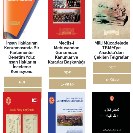
İnsan Haklarının
Meclis-i
Milli Mücadelede
Korunmasında Bir
Mebusandan
TBMM'ye
Parlamenter
Günümüze
Anadolu'dan
Denetim Yolu:
Kanunlar ve
Çekilen Telgraflar
İnsan Haklarını
Kararlar Başkanlığı
İnceleme
PDF
Komisyonu
PDF
E-Kitap
PDF
E-Kitap
E-Kitap