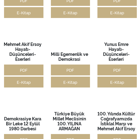
Misak-ı Milli'ye
Dogu Akdeniz
Küresel ve
Yeniden Bakmak
Sempozyumu
Bölgesel
Kitabı
Kitabı
Denklemde Ege ve
Doğu Akdeniz
PDF
PDF
PDF
E-Kitap
E-Kitap
E-Kitap