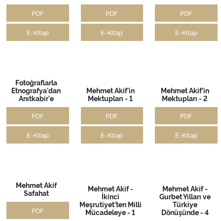
Yahudi Soykırımı
Türkiye
Dünyada Seçim
ve Ermeniler Kitabı
Cumhuriyeti
Sistemleri Kitabı
Anayasası ve
Türkiye Büyük
PDF
PDF
Millet Meclisi
İçtüzüğü -
E-Kitap
E-Kitap
İngilizce
PDF