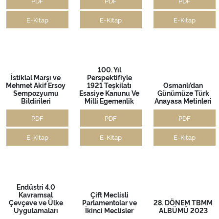
Mehmet Akif
Safahat
PDF
Mehmet Akif -
Mehmet Akif -
İkinci
Gurbet Yılları ve
E-Kitap
Meşrutiyet'ten Milli
Türkiye
Mücadeleye - 1
Dönüşünde - 4
Ses Kayıtları
PDF
PDF
E-Kitap
E-Kitap