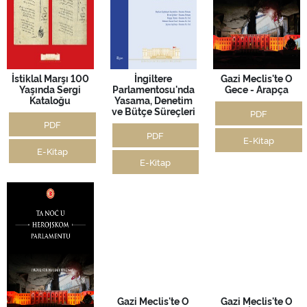
İstiklal Marşı 100
İngiltere
Gazi Meclis'te O
Yaşında Sergi
Parlamentosu'nda
Gece - Arapça
Kataloğu
Yasama, Denetim
ve Bütçe Süreçleri
PDF
PDF
PDF
E-Kitap
E-Kitap
E-Kitap