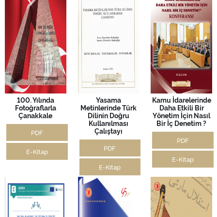
100. Yılında
Yasama
Kamu İdarelerinde
Fotoğraflarla
Metinlerinde Türk
Daha Etkili Bir
Çanakkale
Dilinin Doğru
Yönetim İçin Nasıl
Kullanılması
Bir İç Denetim ?
Çalıştayı
PDF
PDF
PDF
E-Kitap
E-Kitap
E-Kitap