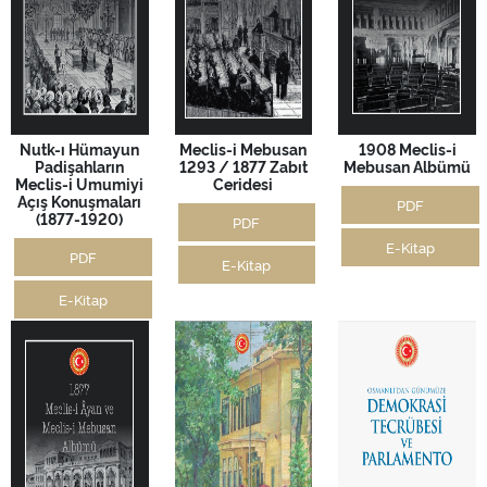
Nutk-ı Hümayun
Meclis-i Mebusan
1908 Meclis-i
Padişahların
1293 / 1877 Zabıt
Mebusan Albümü
Meclis-i Umumiyi
Ceridesi
Açış Konuşmaları
PDF
(1877-1920)
PDF
E-Kitap
PDF
E-Kitap
E-Kitap