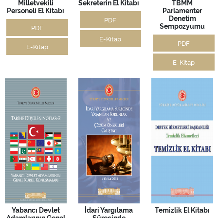
Milletvekili
Sekreterin El Kitabı
TBMM
Personeli El Kitabı
Parlamenter
Denetim
PDF
Sempozyumu
PDF
E-Kitap
PDF
E-Kitap
E-Kitap
Yabancı Devlet
İdari Yargılama
Temizlik El Kitabı
Adamlarının Genel
Sürecinde