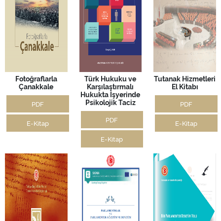
Fotoğraflarla
Türk Hukuku ve
Tutanak Hizmetleri
Çanakkale
Karşılaştırmalı
El Kitabı
Hukukta İşyerinde
Psikolojik Taciz
PDF
PDF
PDF
E-Kitap
E-Kitap
E-Kitap