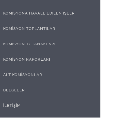
KOMİSYONA HAVALE EDİLEN İŞLER
ÇALIŞMA USUL VE ESASLARI
KOMİSYON TOPLANTILARI
KOMİSYONA BAŞVURU
KOMİSYON TUTANAKLARI
KOMİSYON RAPORLARI
ALT KOMİSYONLAR
FAALİYET RAPORLARI
BELGELER
DENETİM RAPORLARI
İLETİŞİM
YASAMA RAPORLARI
ULUSAL BELGELER
ULUSLARARASI BELGELER