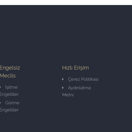
Engelsiz
Hızlı Erişim
Meclis
Çerez Politikası
İşitme
Aydınlatma
Engelliler
Metni
Görme
Engelliler