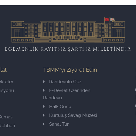
EGEMENLİK KAYITSIZ ŞARTSIZ MİLLETİNDİR
ilat
TBMM'yi Ziyaret Edin
kreter
Randevulu Gezi
misyonu
E-Devlet Üzerinden
Randevu
Halk Günü
Kurtuluş Savaşı Müzesi
 Şeması
Sanal Tur
Rehberi