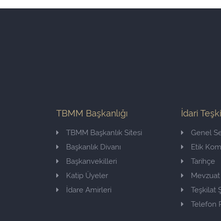
TBMM Başkanlığı
İdari Teşk
TBMM Başkanlık Sitesi
Genel Se
Başkanlık Divanı
Etik Ko
Başkanvekilleri
Tarihçe
Katip Üyeler
Mevzuat
İdare Amirleri
Teşkilat
Telefon 