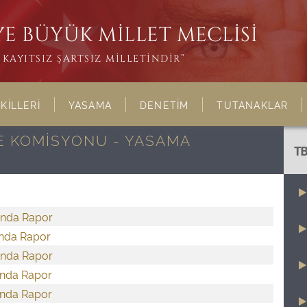
E BÜYÜK MİLLET MECLİSİ
KAYITSIZ ŞARTSIZ MİLLETİNDİR”
KİLLERİ
YASAMA
DENETİM
TUTANAKLAR
E KOMİSYONU - YASAMA
T
ında Rapor
ında Rapor
ında Rapor
ında Rapor
ında Rapor