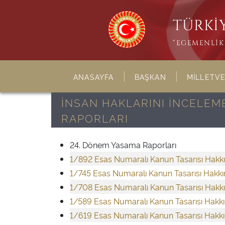
TÜRKİY
“EGEMENLİK 
ANASAYFA
BAŞKAN
MİLLETVE
İNSAN HAKLARINI İNCELEM
RAPORLARI
24. Dönem Yasama Raporları
1/892 Esas Numaralı Kanun Tasarısı Hakk
1/745 Esas Numaralı Kanun Tasarısı Hakk
1/708 Esas Numaralı Kanun Tasarısı Hakk
1/589 Esas Numaralı Kanun Tasarısı Hakk
1/619 Esas Numaralı Kanun Tasarısı Hakk