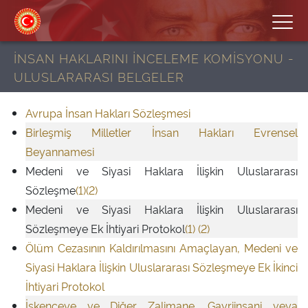
İNSAN HAKLARINI İNCELEME KOMİSYONU -
ULUSLARARASI BELGELER
Avrupa İnsan Hakları Sözleşmesi
Birleşmiş Milletler İnsan Hakları Evrensel
Beyannamesi
Medeni ve Siyasi Haklara İlişkin Uluslararası
Sözleşme
(1)
(2)
Medeni ve Siyasi Haklara İlişkin Uluslararası
Sözleşmeye Ek İhtiyari Protokol
(1)
(2)
Ölüm Cezasının Kaldırılmasını Amaçlayan, Medeni ve
Siyasi Haklara İlişkin Uluslararası Sözleşmeye Ek İkinci
İhtiyari Protokol
İşkenceye ve Diğer Zalimane, Gayriinsani veya