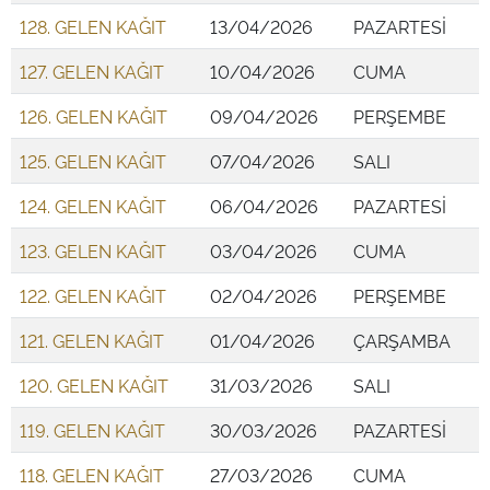
128. GELEN KAĞIT
13/04/2026
PAZARTESİ
127. GELEN KAĞIT
10/04/2026
CUMA
126. GELEN KAĞIT
09/04/2026
PERŞEMBE
125. GELEN KAĞIT
07/04/2026
SALI
124. GELEN KAĞIT
06/04/2026
PAZARTESİ
123. GELEN KAĞIT
03/04/2026
CUMA
122. GELEN KAĞIT
02/04/2026
PERŞEMBE
121. GELEN KAĞIT
01/04/2026
ÇARŞAMBA
120. GELEN KAĞIT
31/03/2026
SALI
119. GELEN KAĞIT
30/03/2026
PAZARTESİ
118. GELEN KAĞIT
27/03/2026
CUMA