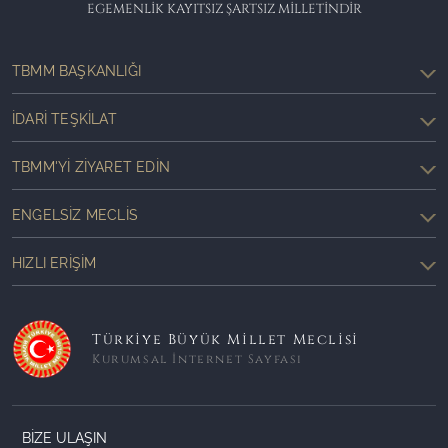
EGEMENLİK KAYITSIZ ŞARTSIZ MİLLETİNDİR
TBMM BAŞKANLIĞI
İDARI TEŞKILAT
TBMM'YI ZIYARET EDIN
ENGELSIZ MECLIS
HIZLI ERIŞIM
Türkiye Büyük Millet Meclisi
Kurumsal İnternet Sayfası
BİZE ULAŞIN