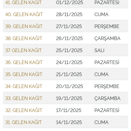
41. GELEN KAĞIT
01/12/2025
PAZARTESİ
40. GELEN KAĞIT
28/11/2025
CUMA
39. GELEN KAĞIT
27/11/2025
PERŞEMBE
38. GELEN KAĞIT
26/11/2025
ÇARŞAMBA
37. GELEN KAĞIT
25/11/2025
SALI
36. GELEN KAĞIT
24/11/2025
PAZARTESİ
35. GELEN KAĞIT
21/11/2025
CUMA
34. GELEN KAĞIT
20/11/2025
PERŞEMBE
33. GELEN KAĞIT
19/11/2025
ÇARŞAMBA
32. GELEN KAĞIT
17/11/2025
PAZARTESİ
31. GELEN KAĞIT
14/11/2025
CUMA