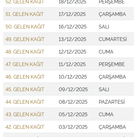
52. GELEN KAĞIT
18/12/2025
PERŞEMBE
51. GELEN KAĞIT
17/12/2025
ÇARŞAMBA
50. GELEN KAĞIT
16/12/2025
SALI
49. GELEN KAĞIT
13/12/2025
CUMARTESİ
48. GELEN KAĞIT
12/12/2025
CUMA
47. GELEN KAĞIT
11/12/2025
PERŞEMBE
46. GELEN KAĞIT
10/12/2025
ÇARŞAMBA
45. GELEN KAĞIT
09/12/2025
SALI
44. GELEN KAĞIT
08/12/2025
PAZARTESİ
43. GELEN KAĞIT
05/12/2025
CUMA
42. GELEN KAĞIT
03/12/2025
ÇARŞAMBA