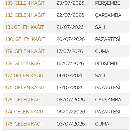
183. GELEN KAĞIT
23/07/2026
PERŞEMBE
182. GELEN KAĞIT
22/07/2026
ÇARŞAMBA
181. GELEN KAĞIT
21/07/2026
SALI
180. GELEN KAĞIT
20/07/2026
PAZARTESİ
179. GELEN KAĞIT
17/07/2026
CUMA
178. GELEN KAĞIT
16/07/2026
PERŞEMBE
177. GELEN KAĞIT
14/07/2026
SALI
176. GELEN KAĞIT
13/07/2026
PAZARTESİ
175. GELEN KAĞIT
08/07/2026
ÇARŞAMBA
174. GELEN KAĞIT
06/07/2026
PAZARTESİ
173. GELEN KAĞIT
03/07/2026
CUMA