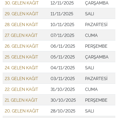
30. GELEN KAĞIT
12/11/2025
ÇARŞAMBA
29. GELEN KAĞIT
11/11/2025
SALI
28. GELEN KAĞIT
10/11/2025
PAZARTESİ
27. GELEN KAĞIT
07/11/2025
CUMA
26. GELEN KAĞIT
06/11/2025
PERŞEMBE
25. GELEN KAĞIT
05/11/2025
ÇARŞAMBA
24. GELEN KAĞIT
04/11/2025
SALI
23. GELEN KAĞIT
03/11/2025
PAZARTESİ
22. GELEN KAĞIT
31/10/2025
CUMA
21. GELEN KAĞIT
30/10/2025
PERŞEMBE
20. GELEN KAĞIT
28/10/2025
SALI