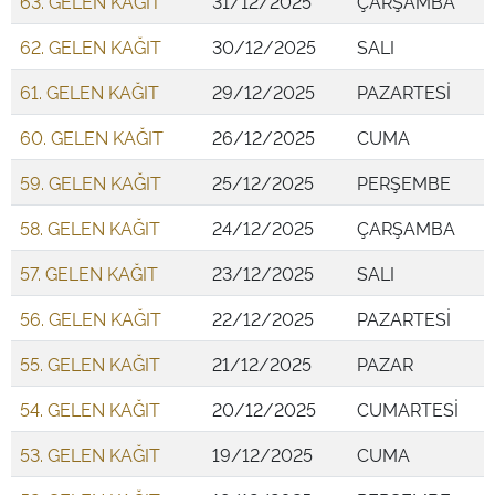
63. GELEN KAĞIT
31/12/2025
ÇARŞAMBA
62. GELEN KAĞIT
30/12/2025
SALI
61. GELEN KAĞIT
29/12/2025
PAZARTESİ
60. GELEN KAĞIT
26/12/2025
CUMA
59. GELEN KAĞIT
25/12/2025
PERŞEMBE
58. GELEN KAĞIT
24/12/2025
ÇARŞAMBA
57. GELEN KAĞIT
23/12/2025
SALI
56. GELEN KAĞIT
22/12/2025
PAZARTESİ
55. GELEN KAĞIT
21/12/2025
PAZAR
54. GELEN KAĞIT
20/12/2025
CUMARTESİ
53. GELEN KAĞIT
19/12/2025
CUMA