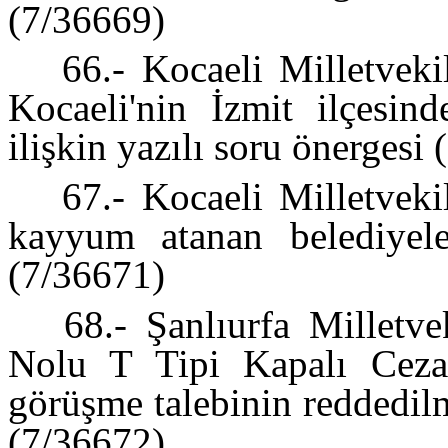
(7/36669)
66.- Kocaeli Milletveki
Kocaeli'nin İzmit ilçesin
ilişkin yazılı soru önergesi
67.- Kocaeli Milletveki
kayyum atanan belediyeler
(7/36671)
68.- Şanlıurfa Milletvek
Nolu T Tipi Kapalı Cez
görüşme talebinin reddedilm
(7/36672)