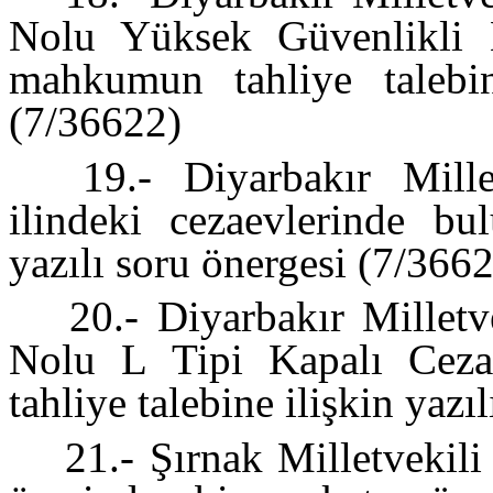
Nolu Yüksek Güvenlikli 
mahkumun tahliye talebin
(7/36622)
19.- Diyarbakır Millet
ilindeki cezaevlerinde bu
yazılı soru önergesi (7/366
20.- Diyarbakır Milletv
Nolu L Tipi Kapalı Cez
tahliye talebine ilişkin yaz
21.- Şırnak Milletvekil