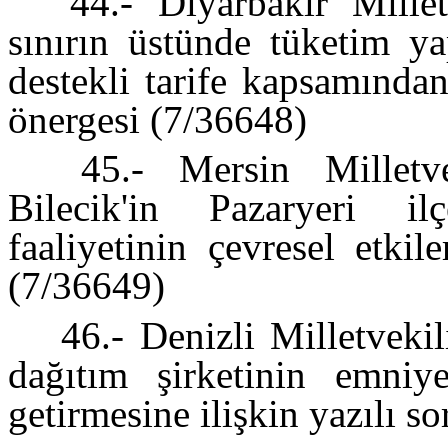
44.- Diyarbakır Milletv
sınırın üstünde tüketim y
destekli tarife kapsamından
önergesi (7/36648)
45.- Mersin Milletve
Bilecik'in Pazaryeri il
faaliyetinin çevresel etkil
(7/36649)
46.- Denizli Milletvekil
dağıtım şirketinin emniy
getirmesine ilişkin yazılı s