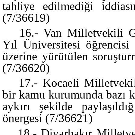
tahliye edilmediği iddiası
(7/36619)
16.- Van Milletvekili G
Yıl Üniversitesi öğrencisi
üzerine yürütülen soruştur
(7/36620)
17.- Kocaeli Milletveki
bir kamu kurumunda bazı kiş
aykırı şekilde paylaşıldığ
önergesi (7/36621)
18.- Diyarbakır Milletve