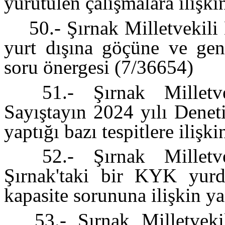
yürütülen çalışmalara ilişki
50.- Şırnak Milletvekili
yurt dışına göçüne ve genç
soru önergesi (7/36654)
51.- Şırnak Milletve
Sayıştayın 2024 yılı Denet
yaptığı bazı tespitlere iliş
52.- Şırnak Milletve
Şırnak'taki bir KYK yurdu
kapasite sorununa ilişkin y
53.- Şırnak Milletveki