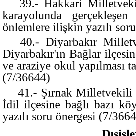
39.- Hakkari Milletveki
karayolunda gerçekleşen 
önlemlere ilişkin yazılı so
40.- Diyarbakır Millet
Diyarbakır'ın Bağlar ilçesi
ve araziye okul yapılması ta
(7/36644)
41.- Şırnak Milletvekili
İdil ilçesine bağlı bazı kö
yazılı soru önergesi (7/366
Dışişle