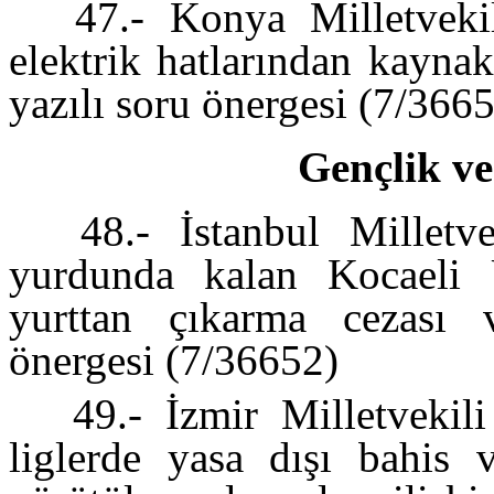
47.- Konya Milletvekil
elektrik hatlarından kayna
yazılı soru önergesi (7/366
Gençlik ve
48.- İstanbul Milletv
yurdunda kalan Kocaeli Ü
yurttan çıkarma cezası v
önergesi (7/36652)
49.- İzmir Milletvekili
liglerde yasa dışı bahis