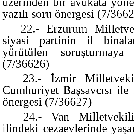
üzerinden bir avukata yönel
yazılı soru önergesi (7/366
22.- Erzurum Milletvek
siyasi partinin il binal
yürütülen soruşturmaya 
(7/36626)
23.- İzmir Milletvekil
Cumhuriyet Başsavcısı ile il
önergesi (7/36627)
24.- Van Milletvekili
ilindeki cezaevlerinde yaşa