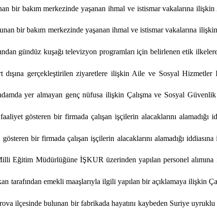
unan bir bakım merkezinde yaşanan ihmal ve istismar vakalarına ilişki
bulunan bir bakım merkezinde yaşanan ihmal ve istismar vakalarına ilişk
dan gündüz kuşağı televizyon programları için belirlenen etik ilkeler
 dışına gerçekleştirilen ziyaretlere ilişkin Aile ve Sosyal Hizmetler
ihdamda yer almayan genç nüfusa ilişkin Çalışma ve Sosyal Güvenlik B
aliyet gösteren bir firmada çalışan işçilerin alacaklarını alamadığı 
t gösteren bir firmada çalışan işçilerin alacaklarını alamadığı iddiası
Milli Eğitim Müdürlüğüne İŞKUR üzerinden yapılan personel alımına i
an tarafından emekli maaşlarıyla ilgili yapılan bir açıklamaya ilişkin 
ırova ilçesinde bulunan bir fabrikada hayatını kaybeden Suriye uyruklu 