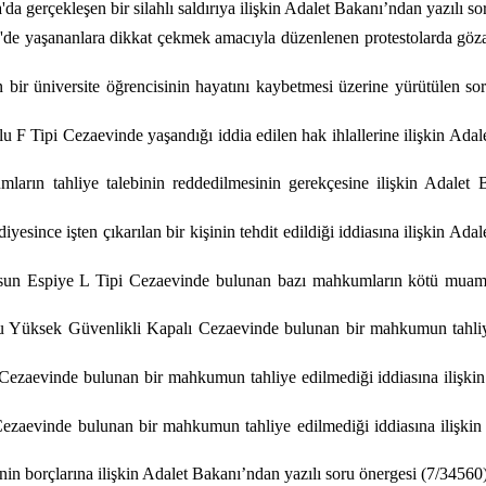
a gerçekleşen bir silahlı saldırıya ilişkin Adalet Bakanı’ndan yazılı so
e yaşananlara dikkat çekmek amacıyla düzenlenen protestolarda gözaltı
 bir üniversite öğrencisinin hayatını kaybetmesi üzerine yürütülen so
 F Tipi Cezaevinde yaşandığı iddia edilen hak ihlallerine ilişkin Adale
arın tahliye talebinin reddedilmesinin gerekçesine ilişkin Adalet B
ince işten çıkarılan bir kişinin tehdit edildiği iddiasına ilişkin Adal
sun Espiye L Tipi Cezaevinde bulunan bazı mahkumların kötü muamele
u Yüksek Güvenlikli Kapalı Cezaevinde bulunan bir mahkumun tahliye 
 Cezaevinde bulunan bir mahkumun tahliye edilmediği iddiasına ilişkin
zaevinde bulunan bir mahkumun tahliye edilmediği iddiasına ilişkin 
nin borçlarına ilişkin Adalet Bakanı’ndan yazılı soru önergesi (7/34560)