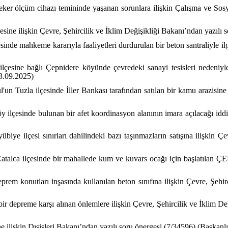
 şeker ölçüm cihazı temininde yaşanan sorunlara ilişkin Çalışma ve So
esine ilişkin Çevre, Şehircilik ve İklim Değişikliği Bakanı’ndan yazılı 
inde mahkeme kararıyla faaliyetleri durdurulan bir beton santraliyle ilgi
 ilçesine bağlı Çepnidere köyünde çevredeki sanayi tesisleri nedeniyl
23.09.2025)
un Tuzla ilçesinde İller Bankası tarafından satılan bir kamu arazisine 
 ilçesinde bulunan bir afet koordinasyon alanının imara açılacağı iddia
biye ilçesi sınırları dahilindeki bazı taşınmazların satışına ilişkin Ç
atalca ilçesinde bir mahallede kum ve kuvars ocağı için başlatılan ÇE
rem konutları inşasında kullanılan beton sınıfına ilişkin Çevre, Şehir
bir depreme karşı alınan önlemlere ilişkin Çevre, Şehircilik ve İklim De
ne ilişkin Dışişleri Bakanı’ndan yazılı soru önergesi (7/34596) (Başkanlı