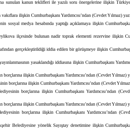
unulan kanun teklifleri ile yazılı soru önergelerine ilişkin Türkiy
n vakıflara ilişkin Cumhurbaşkanı Yardımcısı’ndan (Cevdet Yılmaz) yazı
in sosyal medya hesabında yaptığı açıklamaya ilişkin Cumhurbaşkan
Beylikova ilçesinde bulunan nadir toprak elementi rezervine ilişkin
fından gerçekleştirildiği iddia edilen bir görüşmeye ilişkin Cumhurba
n yayınlanmasının yasaklandığı iddiasına ilişkin Cumhurbaşkanı Yardım
in borçlarına ilişkin Cumhurbaşkanı Yardımcısı’ndan (Cevdet Yılmaz) ya
inin borçlarına ilişkin Cumhurbaşkanı Yardımcısı’ndan (Cevdet Yılmaz) 
ediyesinin borçlarına ilişkin Cumhurbaşkanı Yardımcısı’ndan (Cevde
in borçlarına ilişkin Cumhurbaşkanı Yardımcısı’ndan (Cevdet Yılmaz) ya
diyesinin borçlarına ilişkin Cumhurbaşkanı Yardımcısı’ndan (Cevdet
kşehir Belediyesine yönelik Sayıştay denetimine ilişkin Cumhurbaşk