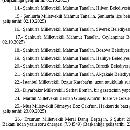
(Başkanlığa geliş tarihi: 02.10.2025)
14.- Şanlıurfa Milletvekili Mahmut Tanal'ın, Hilvan Belediyesi
15.- Şanlıurfa Milletvekili Mahmut Tanal'ın, Şanlıurfa ilçe be
geliş tarihi: 02.10.2025)
16.- Şanlıurfa Milletvekili Mahmut Tanal'ın, Siverek Belediyes
17.- Şanlıurfa Milletvekili Mahmut Tanal'ın, Ceylanpınar Be
02.10.2025)
18.- Şanlıurfa Milletvekili Mahmut Tanal'ın, Bozova Belediyesi
19.- Şanlıurfa Milletvekili Mahmut Tanal'ın, Haliliye Belediyes
20.- Şanlıurfa Milletvekili Mahmut Tanal'ın, Birecik Belediyes
21.- Şanlıurfa Milletvekili Mahmut Tanal'ın, Akçakale Belediye
22.- İstanbul Milletvekili Özgür Karabat'ın, uzun tutukluluk sür
23.- Diyarbakır Milletvekili Serhat Eren'in, bir gazetecinin yapt
24.- Mardin Milletvekili Beritan Güneş Altın'ın, İdare ve Gözle
25.- Muş Milletvekili Sümeyye Boz Çakı'nın, Hakkari'de bazı gü
geliş tarihi: 23.09.2025)
26.- Erzurum Milletvekili Meral Danış Beştaş'ın, 6 Şubat 20
Bakanı’ndan yazılı soru önergesi (7/34549) (Başkanlığa geliş tarihi: 