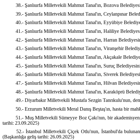
38.- Şanlıurfa Milletvekili Mahmut Tanal'ın, Bozova Belediyesin
39.- Şanlıurfa Milletvekili Mahmut Tanal'ın, Ceylanpınar Beledi
40.- Şanlıurfa Milletvekili Mahmut Tanal'ın, Eyyübiye Belediyes
41.- Şanlıurfa Milletvekili Mahmut Tanal'ın, Haliliye Belediyesi
42.- Şanlıurfa Milletvekili Mahmut Tanal'ın, Harran Belediyesin
43.- Şanlıurfa Milletvekili Mahmut Tanal'ın, Viranşehir Belediy
44.- Şanlıurfa Milletvekili Mahmut Tanal'ın, Akçakale Belediyes
45.- Şanlıurfa Milletvekili Mahmut Tanal'ın, Suruç Belediyesini
46.- Şanlıurfa Milletvekili Mahmut Tanal'ın, Siverek Belediyesi
47.- Şanlıurfa Milletvekili Mahmut Tanal'ın, Hilvan Belediyesin
48.- Şanlıurfa Milletvekili Mahmut Tanal'ın, Karaköprü Belediye
49.- Diyarbakır Milletvekili Mustafa Sezgin Tanrıkulu'nun, dem
50.- Erzurum Milletvekili Meral Danış Beştaş'ın, hasta bir mahk
51.- Muş Milletvekili Sümeyye Boz Çakı'nın, bir akademisyenin
tarihi: 23.09.2025)
52.- İstanbul Milletvekili Çiçek Otlu'nun, İstanbul'da buluna
(Başkanlığa geliş tarihi: 26.09.2025)