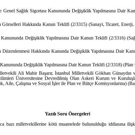
ve Genel Sağlık Sigortası Kanununda Değişiklik Yapılmasına Dair Kanun
n Görselleri Hakkında Kanun Teklifi (2/3315) (Sanayi, Ticaret, Enerji
ı Kanununda Değişiklik Yapılmasına Dair Kanun Teklifi (2/3316) (Sağl
in Düzenlenmesi Hakkında Kanunda Değişiklik Yapılmasına Dair Kanun T
i Kanununda Değişiklik Yapılmasına Dair Kanun Teklifi (2/3318) (Plan
letvekili Ali Mahir Başarır, İstanbul Milletvekili Gökhan Günaydın 
ilimleri Üniversitesine Devredilmiş Olan Askeri Kurum ve Kuruluş
 Aile, Çalışma ve Sosyal İşler ile Plan ve Bütçe Komisyonlarına) (Baş
Yazılı Soru Önergeleri
ınca bazı milletvekillerine kötü muamelede bulunulduğu iddiasına ili