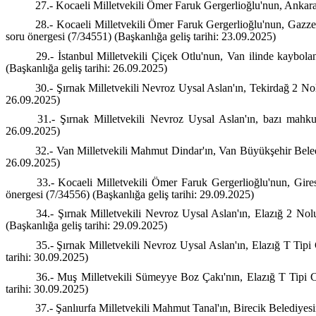
27.- Kocaeli Milletvekili Ömer Faruk Gergerlioğlu'nun, Ankara'd
28.- Kocaeli Milletvekili Ömer Faruk Gergerlioğlu'nun, Gazze'd
soru önergesi (7/34551) (Başkanlığa geliş tarihi: 23.09.2025)
29.- İstanbul Milletvekili Çiçek Otlu'nun, Van ilinde kaybolan
(Başkanlığa geliş tarihi: 26.09.2025)
30.- Şırnak Milletvekili Nevroz Uysal Aslan'ın, Tekirdağ 2 Nolu
26.09.2025)
31.- Şırnak Milletvekili Nevroz Uysal Aslan'ın, bazı mahkuml
26.09.2025)
32.- Van Milletvekili Mahmut Dindar'ın, Van Büyükşehir Belediyes
26.09.2025)
33.- Kocaeli Milletvekili Ömer Faruk Gergerlioğlu'nun, Gire
önergesi (7/34556) (Başkanlığa geliş tarihi: 29.09.2025)
34.- Şırnak Milletvekili Nevroz Uysal Aslan'ın, Elazığ 2 Nol
(Başkanlığa geliş tarihi: 29.09.2025)
35.- Şırnak Milletvekili Nevroz Uysal Aslan'ın, Elazığ T Tipi
tarihi: 30.09.2025)
36.- Muş Milletvekili Sümeyye Boz Çakı'nın, Elazığ T Tipi Ce
tarihi: 30.09.2025)
37.- Şanlıurfa Milletvekili Mahmut Tanal'ın, Birecik Belediyesi