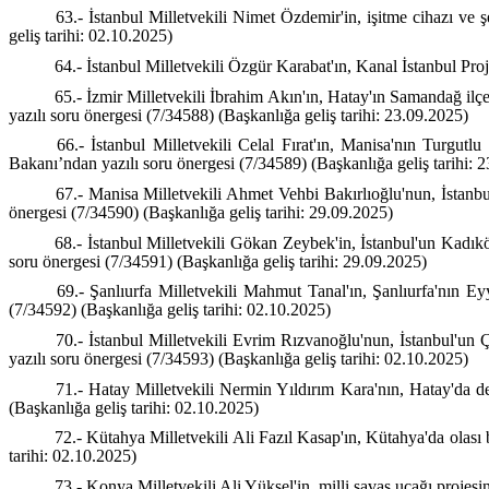
63.- İstanbul Milletvekili Nimet Özdemir'in, işitme cihazı ve
geliş tarihi: 02.10.2025)
64.- İstanbul Milletvekili Özgür Karabat'ın, Kanal İstanbul Proj
65.- İzmir Milletvekili İbrahim Akın'ın, Hatay'ın Samandağ ilçes
yazılı soru önergesi (7/34588) (Başkanlığa geliş tarihi: 23.09.2025)
66.- İstanbul Milletvekili Celal Fırat'ın, Manisa'nın Turgutlu
Bakanı’ndan yazılı soru önergesi (7/34589) (Başkanlığa geliş tarihi: 
67.- Manisa Milletvekili Ahmet Vehbi Bakırlıoğlu'nun, İstanbul'
önergesi (7/34590) (Başkanlığa geliş tarihi: 29.09.2025)
68.- İstanbul Milletvekili Gökan Zeybek'in, İstanbul'un Kadıköy
soru önergesi (7/34591) (Başkanlığa geliş tarihi: 29.09.2025)
69.- Şanlıurfa Milletvekili Mahmut Tanal'ın, Şanlıurfa'nın Eyyü
(7/34592) (Başkanlığa geliş tarihi: 02.10.2025)
70.- İstanbul Milletvekili Evrim Rızvanoğlu'nun, İstanbul'un Ç
yazılı soru önergesi (7/34593) (Başkanlığa geliş tarihi: 02.10.2025)
71.- Hatay Milletvekili Nermin Yıldırım Kara'nın, Hatay'da dep
(Başkanlığa geliş tarihi: 02.10.2025)
72.- Kütahya Milletvekili Ali Fazıl Kasap'ın, Kütahya'da olası 
tarihi: 02.10.2025)
73.- Konya Milletvekili Ali Yüksel'in, milli savaş uçağı projesi