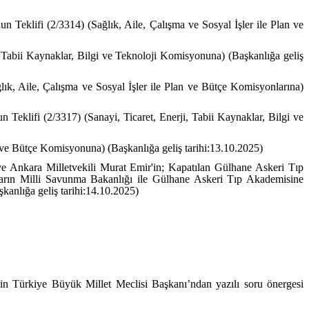
 Teklifi (2/3314) (Sağlık, Aile, Çalışma ve Sosyal İşler ile Plan ve
, Tabii Kaynaklar, Bilgi ve Teknoloji Komisyonuna) (Başkanlığa geliş
ık, Aile, Çalışma ve Sosyal İşler ile Plan ve Bütçe Komisyonlarına)
eklifi (2/3317) (Sanayi, Ticaret, Enerji, Tabii Kaynaklar, Bilgi ve
 ve Bütçe Komisyonuna) (Başkanlığa geliş tarihi:13.10.2025)
ve Ankara Milletvekili Murat Emir'in; Kapatılan Gülhane Askeri Tıp
ların Milli Savunma Bakanlığı ile Gülhane Askeri Tıp Akademisine
kanlığa geliş tarihi:14.10.2025)
şkin Türkiye Büyük Millet Meclisi Başkanı’ndan yazılı soru önergesi