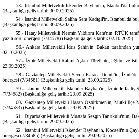
53.- İstanbul Milletvekili İskender Bayhan'ın, İstanbul'da bul
(Başkanlığa geliş tarihi: 30.09.2025)
54.- İstanbul Milletvekili Saliha Sera Kadıgil'in, İstanbul'da 
(Başkanlığa geliş tarihi: 30.09.2025)
55.- Hatay Milletvekili Nermin Yıldırım Kara'nın, RTÜK tarafın
yazılı soru önergesi (7/34578) (Başkanlığa geliş tarihi: 02.10.2025)
56.- Ankara Milletvekili İdris Şahin'in, Bakan tarafından yurt
02.10.2025)
57.- İzmir Milletvekili Rahmi Aşkın Türeli'nin, eğitim ve ist
23.09.2025)
58.- Gaziantep Milletvekili Sevda Karaca Demir'in, İzmir'de fa
önergesi (7/34581) (Başkanlığa geliş tarihi: 23.09.2025)
59.- İstanbul Milletvekili İskender Bayhan'ın, İzmir'de faaliye
(7/34582) (Başkanlığa geliş tarihi: 23.09.2025)
60.- Gaziantep Milletvekili Hasan Öztürkmen'in, Mutki İlçe 
(7/34583) (Başkanlığa geliş tarihi: 29.09.2025)
61.- Diyarbakır Milletvekili Mustafa Sezgin Tanrıkulu'nun, Bak
(Başkanlığa geliş tarihi: 29.09.2025)
62.- İstanbul Milletvekili İskender Bayhan'ın, Kocaeli'nin Çay
önergesi (7/34585) (Başkanlığa geliş tarihi: 29.09.2025)