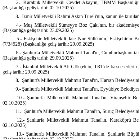
2.- Karabük Milletvekili Cevdet Akay'ın, TBMM Başkanlığına s
(Başkanlığa geliş tarihi: 02.10.2025)
3.- İzmir Milletvekili Rahmi Aşkın Türeli'nin, kanun ile kurula
4.- Muş Milletvekili Sümeyye Boz Çakı'nın, bir akademisyen
(Başkanlığa geliş tarihi: 23.09.2025)
5.- Eskişehir Milletvekili Jale Nur Süllü'nün, Eskişehir'in 
(7/34528) (Başkanlığa geliş tarihi: 29.09.2025)
6.- Şanlıurfa Milletvekili Mahmut Tanal'ın, Cumhurbaşkanı tara
(Başkanlığa geliş tarihi: 29.09.2025)
7.- İstanbul Milletvekili Ali Gökçek'in, TRT'de bazı eserleri
geliş tarihi: 29.09.2025)
8.- Şanlıurfa Milletvekili Mahmut Tanal'ın, Harran Belediyesin
9.- Şanlıurfa Milletvekili Mahmut Tanal'ın, Eyyübiye Belediyes
10.- Şanlıurfa Milletvekili Mahmut Tanal'ın, Viranşehir Bel
02.10.2025)
11.- Şanlıurfa Milletvekili Mahmut Tanal'ın, Suruç Belediyesin
12.- Şanlıurfa Milletvekili Mahmut Tanal'ın, Karaköprü Bele
02.10.2025)
13.- Şanlıurfa Milletvekili Mahmut Tanal'ın, Şanlıurfa Büyü