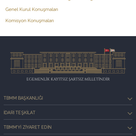
Genel Kurul Konuşmaları
Komisyon Konuşmaları
EGEMENLİK KAYITSIZ ŞARTSIZ MİLLETİNDİR
TBMM BAŞKANLIĞI
İDARI TEŞKILAT
TBMM'YI ZIYARET EDIN