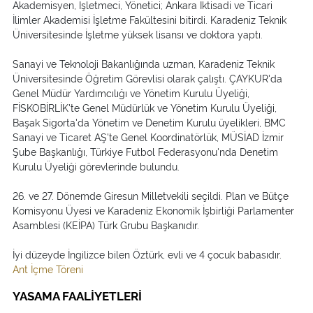
Akademisyen, İşletmeci, Yönetici; Ankara İktisadi ve Ticari
İlimler Akademisi İşletme Fakültesini bitirdi. Karadeniz Teknik
Üniversitesinde İşletme yüksek lisansı ve doktora yaptı.
Sanayi ve Teknoloji Bakanlığında uzman, Karadeniz Teknik
Üniversitesinde Öğretim Görevlisi olarak çalıştı. ÇAYKUR'da
Genel Müdür Yardımcılığı ve Yönetim Kurulu Üyeliği,
FİSKOBİRLİK'te Genel Müdürlük ve Yönetim Kurulu Üyeliği,
Başak Sigorta'da Yönetim ve Denetim Kurulu üyelikleri, BMC
Sanayi ve Ticaret AŞ'te Genel Koordinatörlük, MÜSİAD İzmir
Şube Başkanlığı, Türkiye Futbol Federasyonu'nda Denetim
Kurulu Üyeliği görevlerinde bulundu.
26. ve 27. Dönemde Giresun Milletvekili seçildi. Plan ve Bütçe
Komisyonu Üyesi ve Karadeniz Ekonomik İşbirliği Parlamenter
Asamblesi (KEİPA) Türk Grubu Başkanıdır.
İyi düzeyde İngilizce bilen Öztürk, evli ve 4 çocuk babasıdır.
Ant İçme Töreni
YASAMA FAALİYETLERİ