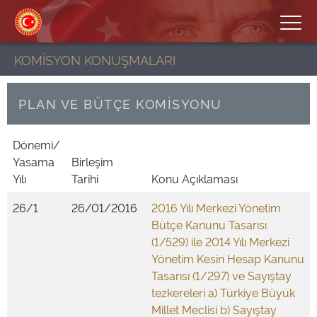
KOMİSYON KONUŞMALARI
PLAN VE BÜTÇE KOMİSYONU
Dönemi/
Yasama
Birleşim
Yılı
Tarihi
Konu Açıklaması
26/1
26/01/2016
2016 Yılı Merkezi Yönetim
Bütçe Kanunu Tasarısı
(1/529) ile 2014 Yılı Merkezi
Yönetim Kesin Hesap Kanunu
Tasarısı (1/297) ve Sayıştay
tezkereleri a) Türkiye Büyük
Millet Meclisi b) Sayıştay