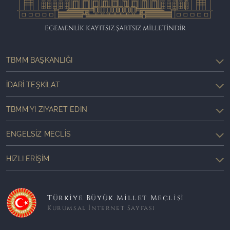
EGEMENLİK KAYITSIZ ŞARTSIZ MİLLETİNDİR
TBMM BAŞKANLIĞI
İDARI TEŞKILAT
TBMM'YI ZIYARET EDIN
ENGELSIZ MECLIS
HIZLI ERIŞIM
Türkiye Büyük Millet Meclisi
Kurumsal İnternet Sayfası