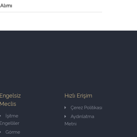
 Alımı
Engelsiz
Hızlı Erişim
Meclis
Çerez Politikası
İşitme
Aydınlatma
Engelliler
Metni
Görme