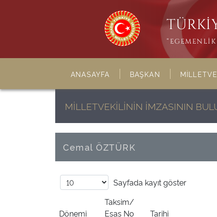
TÜRKİY
“EGEMENLİK 
ANASAYFA
BAŞKAN
MİLLETVE
MİLLETVEKİLİNİN İMZASININ B
Cemal ÖZTÜRK
Sayfada
kayıt göster
Taksim/
Dönemi
Esas No
Tarihi