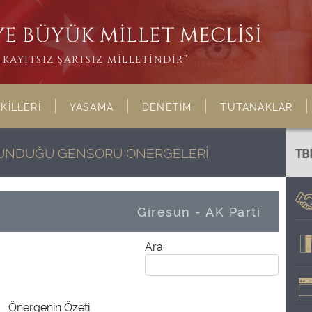
E BÜYÜK MİLLET MECLİSİ
KAYITSIZ ŞARTSIZ MİLLETİNDİR”
KİLLERİ
YASAMA
DENETİM
TUTANAKLAR
ULUNDUĞU GENSORU ÖNERGELERİ
TB
Giresun - AK Parti
Ara:
Önergenin Özeti