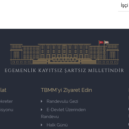
İşçi
EGEMENLİK KAYITSIZ ŞARTSIZ MİLLETİNDİR
ilat
TBMM'yi Ziyaret Edin
kreter
Randevulu Gezi
misyonu
E-Devlet Üzerinden
Randevu
Halk Günü