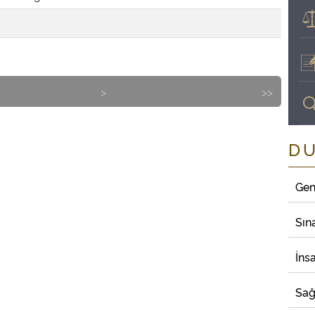
>
>>
D
Gen
Sın
İns
Sağ