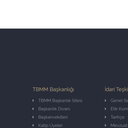
TBMM Başkanlığı
İdari Teşk
TBMM Başkanlık Sitesi
Genel Se
Başkanlık Divanı
Etik Ko
Başkanvekilleri
Tarihçe
Katip Üyeler
Mevzuat