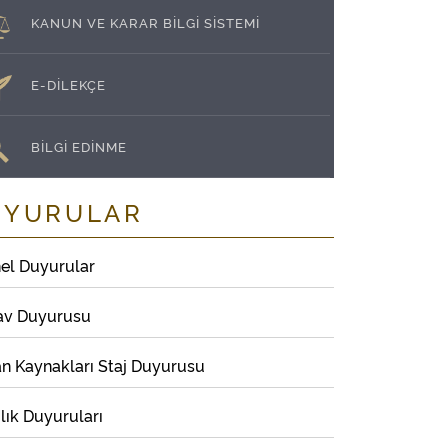
KANUN VE KARAR BİLGİ SİSTEMİ
E-DİLEKÇE
BİLGİ EDİNME
UYURULAR
el Duyurular
av Duyurusu
an Kaynakları Staj Duyurusu
lık Duyuruları