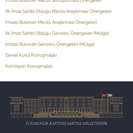
İlk İmza Sahibi Olduğu Meclis Araştırması Önergeleri
İmzası Bulunan Meclis Araştırması Önergeleri
İlk İmza Sahibi Olduğu Gensoru Önergeleri (Mülga)
İmzası Bulunan Gensoru Önergeleri (Mülga)
Genel Kurul Konuşmaları
Komisyon Konuşmaları
EGEMENLİK KAYITSIZ ŞARTSIZ MİLLETİNDİR