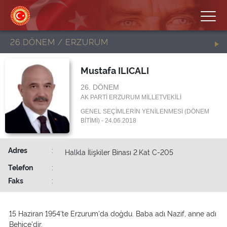
26.DÖNEM / ERZURUM
Mustafa ILICALI
26. DÖNEM
AK PARTİ ERZURUM MİLLETVEKİLİ
GENEL SEÇİMLERİN YENİLENMESİ (DÖNEM
BİTİMİ) - 24.06.2018
Adres
:
Halkla İlişkiler Binası 2.Kat C-205
Telefon
:
Faks
:
15 Haziran 1954'te Erzurum'da doğdu. Baba adı Nazif, anne adı
Behice'dir.