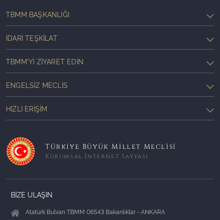
TBMM BAŞKANLIĞI
İDARI TEŞKILAT
TBMM'YI ZIYARET EDIN
ENGELSIZ MECLIS
HIZLI ERIŞIM
Türkiye Büyük Millet Meclisi
Kurumsal İnternet Sayfası
BİZE ULAŞIN
Atatürk Bulvarı TBMM 06543 Bakanlıklar - ANKARA