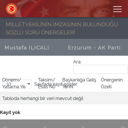
MİLLETVEKİLİNİN İMZASININ BULUNDUĞU
SÖZLÜ SORU ÖNERGELERİ
Mustafa ILICALI
Erzurum - AK Parti
Ara:
Dönemi/
Taksim/
Başkanlığa Geliş
Önergenin
Sayfada
kayıt göster
Yasama Yılı
Esas No
Tarihi
Özeti
Tabloda herhangi bir veri mevcut değil
Kayıt yok
<<
<
>
>>