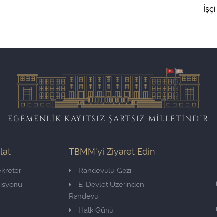
İşçi
EGEMENLİK KAYITSIZ ŞARTSIZ MİLLETİNDİR
ilat
TBMM'yi Ziyaret Edin
kreter
Randevulu Gezi
misyonu
E-Devlet Üzerinden
Randevu
Halk Günü