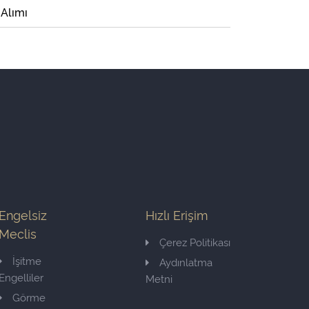
 Alımı
Engelsiz
Hızlı Erişim
Meclis
Çerez Politikası
İşitme
Aydınlatma
Engelliler
Metni
Görme