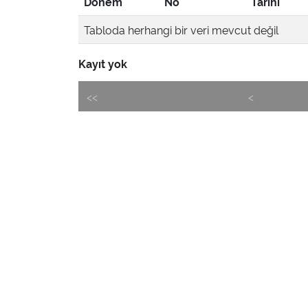
Dönem
No
Tarihi
Tabloda herhangi bir veri mevcut değil
Kayıt yok
<<
<