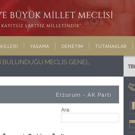
E BÜYÜK MİLLET MECLİSİ
KAYITSIZ ŞARTSIZ MİLLETİNDİR”
KİLLERİ
YASAMA
DENETİM
TUTANAKLAR
NIN BULUNDUĞU MECLİS GENEL
TB
Erzurum - AK Parti
Ara: