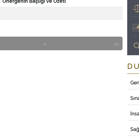
Önergenin Başlığı ve Özeti
>
>>
D
Gen
Sın
İns
Sağ