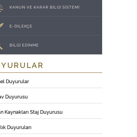
KANUN VE KARAR BİLGİ SİSTEMİ
E-DİLEKÇE
BİLGİ EDİNME
UYURULAR
el Duyurular
av Duyurusu
an Kaynakları Staj Duyurusu
lık Duyuruları