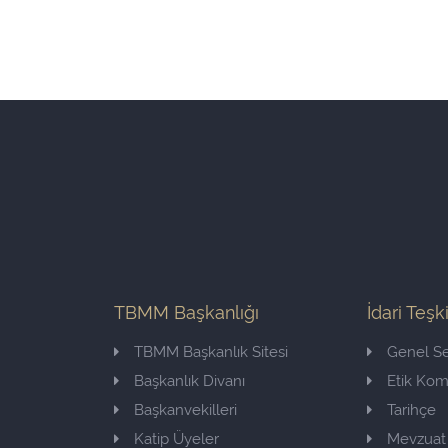
TBMM Başkanlığı
İdari Teşk
TBMM Başkanlık Sitesi
Genel Se
Başkanlık Divanı
Etik Ko
Başkanvekilleri
Tarihçe
Katip Üyeler
Mevzuat