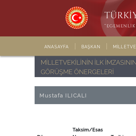
TÜRKİY
“EGEMENLİK 
ANASAYFA
BAŞKAN
MİLLETVE
MİLLETVEKİLİNİN İLK İMZASI
GÖRÜŞME ÖNERGELERİ
Mustafa ILICALI
Taksim/Esas