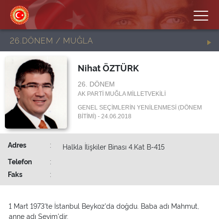
26.DÖNEM / MUĞLA
Nihat ÖZTÜRK
26. DÖNEM
AK PARTİ MUĞLA MİLLETVEKİLİ
GENEL SEÇİMLERİN YENİLENMESİ (DÖNEM
BİTİMİ) - 24.06.2018
Adres
:
Halkla İlişkiler Binası 4.Kat B-415
Telefon
:
Faks
:
1 Mart 1973'te İstanbul Beykoz'da doğdu. Baba adı Mahmut,
anne adı Sevim'dir.