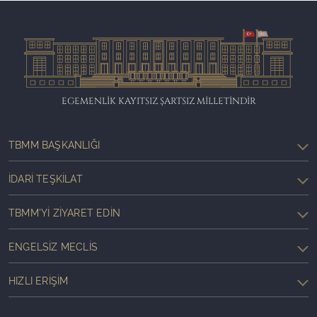
EGEMENLİK KAYITSIZ ŞARTSIZ MİLLETİNDİR
TBMM BAŞKANLIĞI
İDARI TEŞKILAT
TBMM'YI ZIYARET EDIN
ENGELSIZ MECLIS
HIZLI ERIŞIM