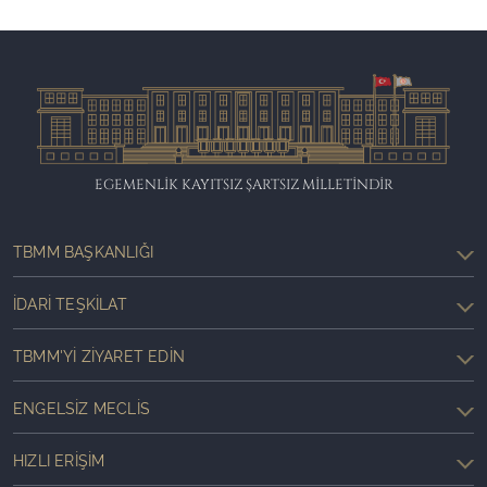
EGEMENLİK KAYITSIZ ŞARTSIZ MİLLETİNDİR
TBMM BAŞKANLIĞI
İDARI TEŞKILAT
TBMM'YI ZIYARET EDIN
ENGELSIZ MECLIS
HIZLI ERIŞIM