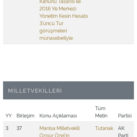
Kanunu Tasarısı ile
2016 Yılı Merkezi
Yönetim Kesin Hesabı
3'üncü Tur
görüşmeleri
münasebetiyle
MİLLETVEKİLLERİ
Tüm
YY
Birleşim
Konu Açıklaması
Metin
Partisi
3
37
Manisa Milletvekili
Tutanak
AK
Özgür Özel'in
Parti