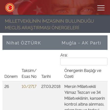
MİLLETVEKİLİNİN İMZASININ BULUNDUĞU
MECLİS ARAŞTIRMASI ÖNERGELERİ
Nihat ÖZTÜRK
Muğla - AK Parti
Ara:
Taksim/
Önergenin Başlığı ve
Dönem
Esas No
Tarihi
Özeti
26
10/2717
27.03.2018
Mersin Milletvekili
Yılmaz Tezcan ve 34
Milletvekilinin, kanserin
kontrol altına alınması,
erken tanı ve tedavi