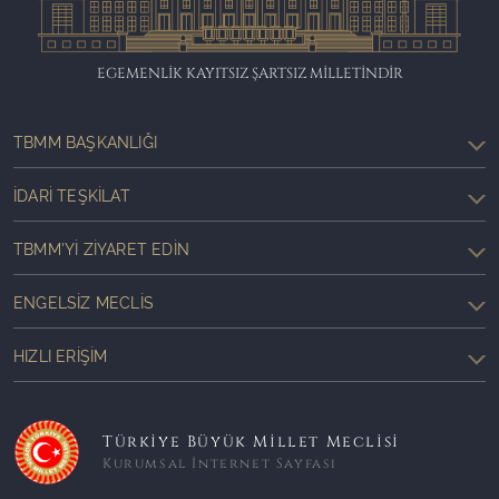
EGEMENLİK KAYITSIZ ŞARTSIZ MİLLETİNDİR
TBMM BAŞKANLIĞI
İDARI TEŞKILAT
TBMM'YI ZIYARET EDIN
ENGELSIZ MECLIS
HIZLI ERIŞIM
Türkiye Büyük Millet Meclisi
Kurumsal İnternet Sayfası