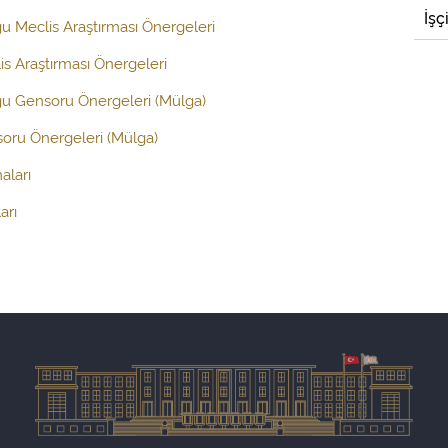
İşç
ğu Meclis Araştırması Önergeleri
s Araştırması Önergeleri
ğu Gensoru Önergeleri (Mülga)
oru Önergeleri (Mülga)
aları
arı