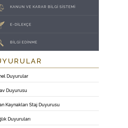
KANUN VE KARAR BİLGİ SİSTEMİ
E-DİLEKÇE
BİLGİ EDİNME
UYURULAR
nel Duyurular
nav Duyurusu
an Kaynakları Staj Duyurusu
lık Duyuruları