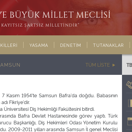
E BÜYÜK MİLLET MECLİSİ
KAYITSIZ ŞARTSIZ MİLLETİNDİR”
KİLLERİ
YASAMA
DENETİM
TUTANAKLAR
 SAMSUN
TÜM LİSTE
T
, 7 Kasım 1954'te Samsun Bafra'da doğdu. Babasının
adı Fikriye'dir.
Üniversitesi Diş Hekimliği Fakültesini bitirdi.
arasında Bafra Devlet Hastanesinde görev yaptı. Türk
urucu Başkanlığı, Diş Hekimleri Odası Yönetim Kurulu
du. 2009-2011 yılları arasında Samsun İl genel Meclisi