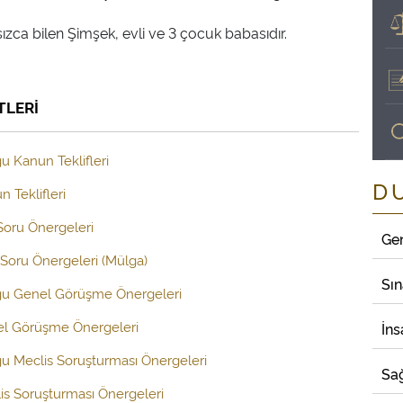
zca bilen Şimşek, evli ve 3 çocuk babasıdır.
TLERİ
u Kanun Teklifleri
D
 Teklifleri
 Soru Önergeleri
Ge
Soru Önergeleri (Mülga)
Sı
uğu Genel Görüşme Önergeleri
el Görüşme Önergeleri
İns
ğu Meclis Soruşturması Önergeleri
Sağ
is Soruşturması Önergeleri