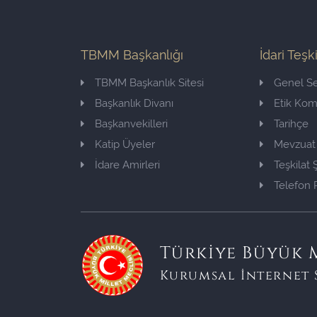
TBMM Başkanlığı
İdari Teşk
TBMM Başkanlık Sitesi
Genel Se
Başkanlık Divanı
Etik Ko
Başkanvekilleri
Tarihçe
Katip Üyeler
Mevzuat
İdare Amirleri
Teşkilat
Telefon 
Türkiye Büyük M
Kurumsal İnternet 