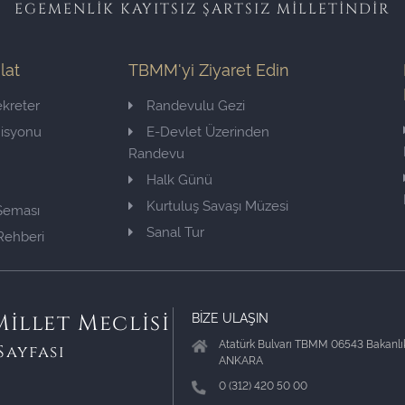
EGEMENLİK KAYITSIZ ŞARTSIZ MİLLETİNDİR
ilat
TBMM'yi Ziyaret Edin
kreter
Randevulu Gezi
misyonu
E-Devlet Üzerinden
Randevu
Halk Günü
Kurtuluş Savaşı Müzesi
 Şeması
Sanal Tur
Rehberi
BİZE ULAŞIN
illet Meclisi
Atatürk Bulvarı TBMM 06543 Bakanlık
Sayfası
ANKARA
0 (312) 420 50 00