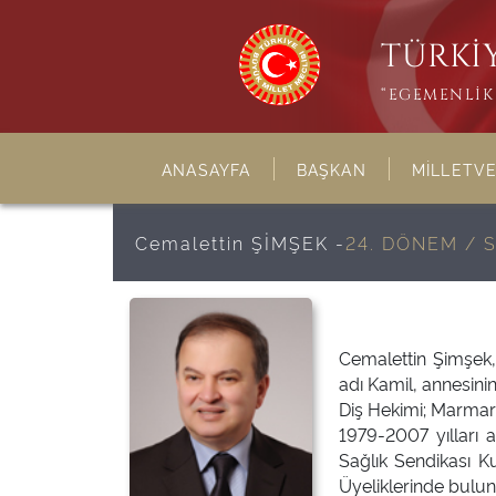
TÜRKİY
“EGEMENLİK 
ANASAYFA
BAŞKAN
MİLLETVE
Cemalettin ŞİMŞEK -
24. DÖNEM /
Cemalettin Şimşek
adı Kamil, annesinin 
Diş Hekimi; Marmara 
1979-2007 yılları 
Sağlık Sendikası K
Üyeliklerinde bulun