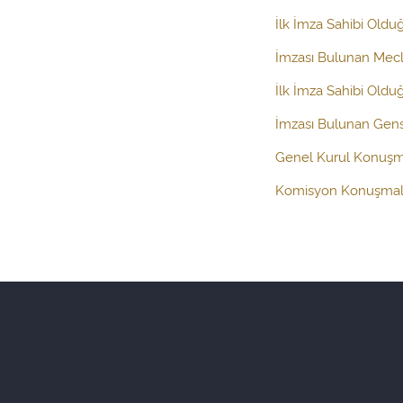
İlk İmza Sahibi Oldu
İmzası Bulunan Mecli
İlk İmza Sahibi Oldu
İmzası Bulunan Gens
Genel Kurul Konuşm
Komisyon Konuşmal