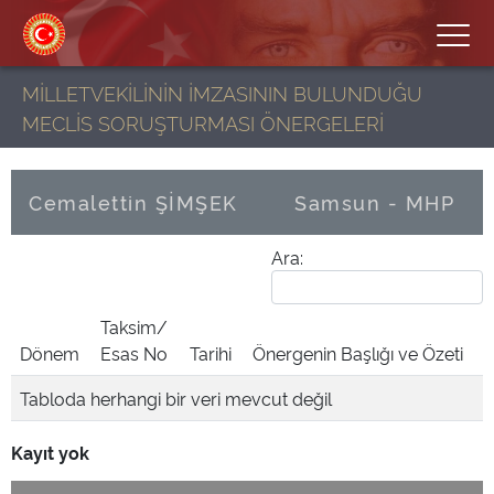
MİLLETVEKİLİNİN İMZASININ BULUNDUĞU
MECLİS SORUŞTURMASI ÖNERGELERİ
Cemalettin ŞİMŞEK
Samsun - MHP
Ara:
Taksim/
Dönem
Esas No
Tarihi
Önergenin Başlığı ve Özeti
Tabloda herhangi bir veri mevcut değil
Kayıt yok