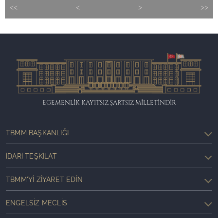
<<
<
>
>>
EGEMENLİK KAYITSIZ ŞARTSIZ MİLLETİNDİR
TBMM BAŞKANLIĞI
İDARI TEŞKILAT
TBMM'YI ZIYARET EDIN
ENGELSIZ MECLIS