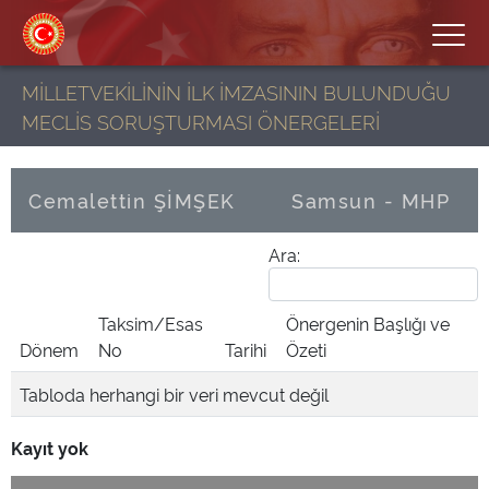
MİLLETVEKİLİNİN İLK İMZASININ BULUNDUĞU
MECLİS SORUŞTURMASI ÖNERGELERİ
Cemalettin ŞİMŞEK
Samsun - MHP
Ara:
Taksim/Esas
Önergenin Başlığı ve
Dönem
No
Tarihi
Özeti
Tabloda herhangi bir veri mevcut değil
Kayıt yok