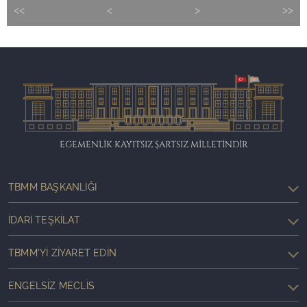
<<
<
>
>>
EGEMENLİK KAYITSIZ ŞARTSIZ MİLLETİNDİR
TBMM BAŞKANLIĞI
İDARI TEŞKILAT
TBMM'YI ZIYARET EDIN
ENGELSIZ MECLIS