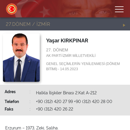
27.DÖNEM / İZMİR
Yaşar KIRKPINAR
27. DÖNEM
AK PARTİ İZMİR MİLLETVEKİLİ
GENEL SEÇİMLERİN YENİLENMESİ (DÖNEM
BİTİMİ) - 14.05.2023
Adres
:
Halkla İlişkiler Binası 2.Kat A-212
Telefon
:
+90 (312) 420 27 99 +90 (312) 420 28 00
Faks
:
+90 (312) 420 26 22
Erzurum – 1973, Zeki, Saliha.