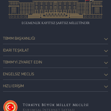
EGEMENLİK KAYITSIZ ŞARTSIZ MİLLETİNDİR
TBMM BAŞKANLIĞI
İDARI TEŞKILAT
TBMM'YI ZIYARET EDIN
ENGELSIZ MECLIS
HIZLI ERIŞIM
Türkiye Büyük Millet Meclisi
Kurumsal İnternet Sayfası