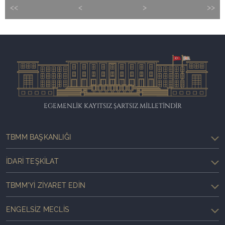
<<
<
>
>>
EGEMENLİK KAYITSIZ ŞARTSIZ MİLLETİNDİR
TBMM BAŞKANLIĞI
İDARI TEŞKILAT
TBMM'YI ZIYARET EDIN
ENGELSIZ MECLIS