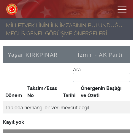
MİLLETVEKİLİNİN İLK İMZASININ BULUNDUĞU
MECLİS GENEL GÖRÜŞME ÖNERGELERİ
Yaşar KIRKPINAR
İzmir - AK Parti
Ara:
Taksim/Esas
Önergenin Başlığı
Dönem
No
Tarihi
ve Özeti
Tabloda herhangi bir veri mevcut değil
Kayıt yok