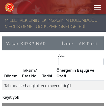
MİLLETVEKİLİNİN İLK İMZASININ BULUNDUĞU
MECLİS GENEL GÖRÜŞME ÖNERGELERİ
Yaşar KIRKPINAR
İzmir - AK Parti
Ara:
Taksim/
Önergenin Başlığı ve
Dönem
Esas No
Tarihi
Özeti
Tabloda herhangi bir veri mevcut değil
Kayıt yok