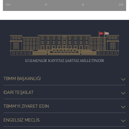
<<
<
>
>>
EGEMENLİK KAYITSIZ ŞARTSIZ MİLLETİNDİR
TBMM BAŞKANLIĞI
İDARI TEŞKILAT
TBMM'YI ZIYARET EDIN
ENGELSIZ MECLIS