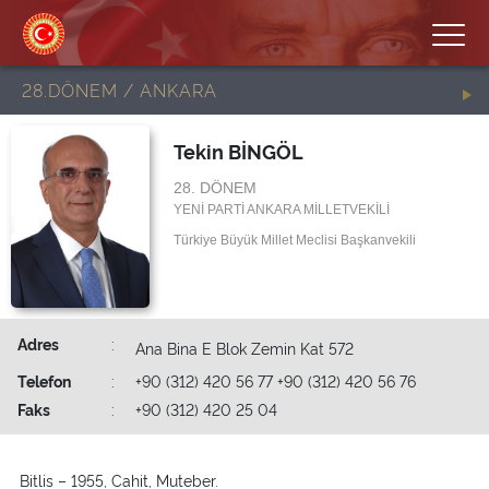
28.DÖNEM / ANKARA
Tekin BİNGÖL
28. DÖNEM
YENİ PARTİ ANKARA MİLLETVEKİLİ
Türkiye Büyük Millet Meclisi Başkanvekili
Adres
:
Ana Bina E Blok Zemin Kat 572
Telefon
:
+90 (312) 420 56 77 +90 (312) 420 56 76
Faks
:
+90 (312) 420 25 04
Bitlis – 1955, Cahit, Muteber.