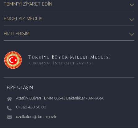
TBMM'YI ZIYARET EDIN
ENGELSIZ MECLIS
HIZLI ERIŞIM
Türkiye Büyük Millet Meclisi
Kurumsal İnternet Sayfası
BİZE ULAŞIN
Atatürk Bulvarı TBMM 06543 Bakanlıklar - ANKARA
0 (312) 420 50 00
ozelkalem@tbmm.gov.tr