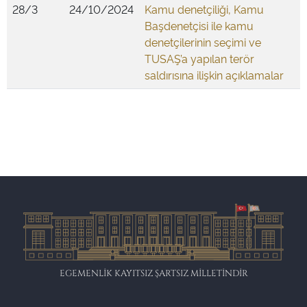
28/3
24/10/2024
Kamu denetçiliği, Kamu
Başdenetçisi ile kamu
denetçilerinin seçimi ve
TUSAŞ’a yapılan terör
saldırısına ilişkin açıklamalar
EGEMENLİK KAYITSIZ ŞARTSIZ MİLLETİNDİR