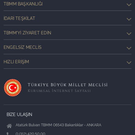
TBMM BAŞKANLIĞI
İDARI TEŞKILAT
TBMM'YI ZIYARET EDIN
ENGELSIZ MECLIS
HIZLI ERIŞIM
Türkiye Büyük Millet Meclisi
Kurumsal İnternet Sayfası
BİZE ULAŞIN
Atatürk Bulvarı TBMM 06543 Bakanlıklar - ANKARA
0 (312) 420 50 00