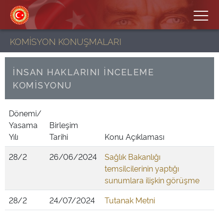
KOMİSYON KONUŞMALARI
İNSAN HAKLARINI İNCELEME
KOMİSYONU
Dönemi/
Yasama
Birleşim
Yılı
Tarihi
Konu Açıklaması
28/2
26/06/2024
Sağlık Bakanlığı
temsilcilerinin yaptığı
sunumlara ilişkin görüşme
28/2
24/07/2024
Tutanak Metni