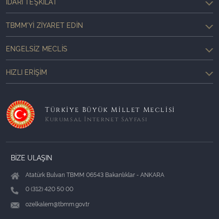
İDARI TEŞKILAT
TBMM'YI ZIYARET EDIN
ENGELSIZ MECLIS
HIZLI ERIŞIM
Türkiye Büyük Millet Meclisi
Kurumsal İnternet Sayfası
BİZE ULAŞIN
Atatürk Bulvarı TBMM 06543 Bakanlıklar - ANKARA
0 (312) 420 50 00
ozelkalem@tbmm.gov.tr