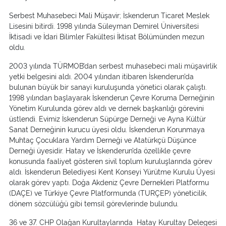
Serbest Muhasebeci Mali Müşavir; İskenderun Ticaret Meslek
Lisesini bitirdi. 1998 yılında Süleyman Demirel Üniversitesi
İktisadi ve İdari Bilimler Fakültesi İktisat Bölümünden mezun
oldu.
2003 yılında TÜRMOB’dan serbest muhasebeci mali müşavirlik
yetki belgesini aldı. 2004 yılından itibaren İskenderun’da
bulunan büyük bir sanayi kuruluşunda yönetici olarak çalıştı.
1998 yılından başlayarak İskenderun Çevre Koruma Derneğinin
Yönetim Kurulunda görev aldı ve dernek başkanlığı görevini
üstlendi. Evimiz İskenderun Süpürge Derneği ve Ayna Kültür
Sanat Derneğinin kurucu üyesi oldu. İskenderun Korunmaya
Muhtaç Çocuklara Yardım Derneği ve Atatürkçü Düşünce
Derneği üyesidir. Hatay ve İskenderun’da özellikle çevre
konusunda faaliyet gösteren sivil toplum kuruluşlarında görev
aldı. İskenderun Belediyesi Kent Konseyi Yürütme Kurulu Üyesi
olarak görev yaptı. Doğa Akdeniz Çevre Dernekleri Platformu
(DAÇE) ve Türkiye Çevre Platformunda (TURÇEP) yöneticilik,
dönem sözcülüğü gibi temsil görevlerinde bulundu.
36 ve 37. CHP Olağan Kurultaylarında Hatay Kurultay Delegesi