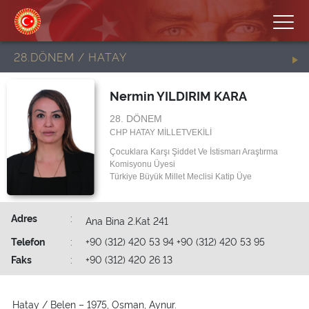
28.DÖNEM / HATAY
Nermin YILDIRIM KARA
28. DÖNEM
CHP HATAY MİLLETVEKİLİ
Çocuklara Karşı Şiddet Ve İstismarı Araştırma
Komisyonu Üyesi
Türkiye Büyük Millet Meclisi Katip Üye
Adres
:
Ana Bina 2.Kat 241
Telefon
:
+90 (312) 420 53 94 +90 (312) 420 53 95
Faks
:
+90 (312) 420 26 13
Hatay / Belen – 1975, Osman, Aynur.