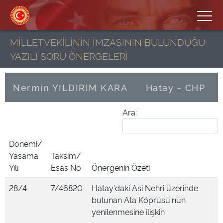
MİLLETVEKİLİNİN İMZASININ BULUNDUĞU
YAZILI SORU ÖNERGELERİ
Nermin YILDIRIM KARA
Hatay - CHP
Ara:
Dönemi/
Yasama
Taksim/
Yılı
Esas No
Önergenin Özeti
28/4
7/46820
Hatay'daki Asi Nehri üzerinde
bulunan Ata Köprüsü'nün
yenilenmesine ilişkin