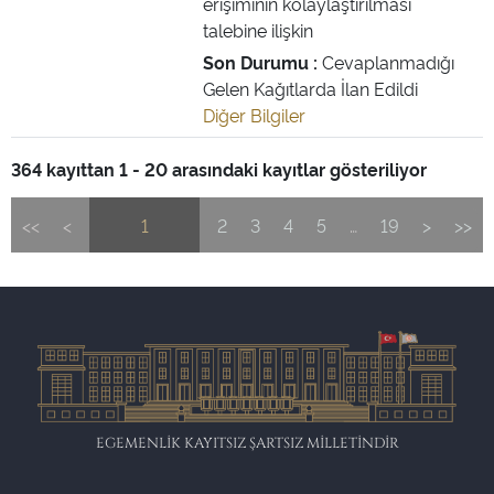
erişiminin kolaylaştırılması
talebine ilişkin
Son Durumu :
Cevaplanmadığı
Gelen Kağıtlarda İlan Edildi
Diğer Bilgiler
364 kayıttan 1 - 20 arasındaki kayıtlar gösteriliyor
<<
<
1
2
3
4
5
…
19
>
>>
EGEMENLİK KAYITSIZ ŞARTSIZ MİLLETİNDİR