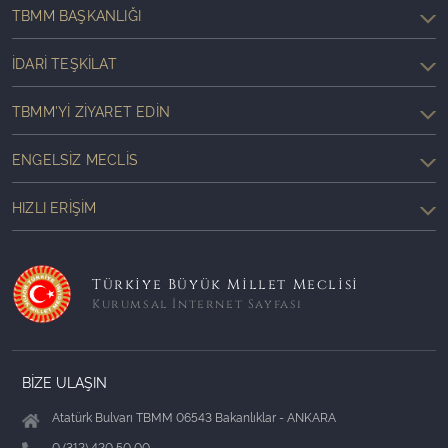
TBMM BAŞKANLIĞI
İDARI TEŞKILAT
TBMM'YI ZIYARET EDIN
ENGELSIZ MECLIS
HIZLI ERIŞIM
Türkiye Büyük Millet Meclisi
Kurumsal İnternet Sayfası
BİZE ULAŞIN
Atatürk Bulvarı TBMM 06543 Bakanlıklar - ANKARA
0 (312) 420 50 00