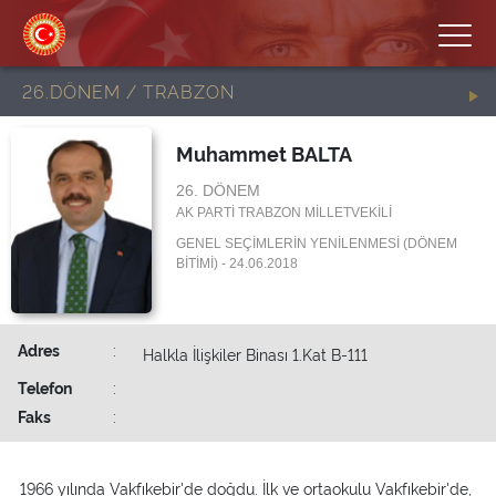
26.DÖNEM / TRABZON
Muhammet BALTA
26. DÖNEM
AK PARTİ TRABZON MİLLETVEKİLİ
GENEL SEÇİMLERİN YENİLENMESİ (DÖNEM
BİTİMİ) - 24.06.2018
Adres
:
Halkla İlişkiler Binası 1.Kat B-111
Telefon
:
Faks
:
1966 yılında Vakfıkebir'de doğdu. İlk ve ortaokulu Vakfıkebir'de,