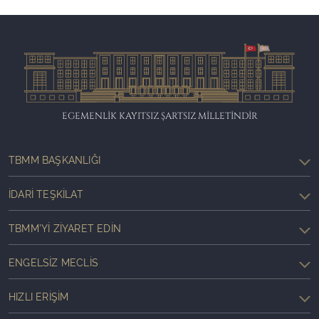
EGEMENLİK KAYITSIZ ŞARTSIZ MİLLETİNDİR
TBMM BAŞKANLIĞI
İDARI TEŞKILAT
TBMM'YI ZIYARET EDIN
ENGELSIZ MECLIS
HIZLI ERIŞIM