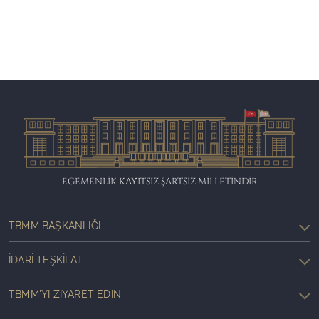
EGEMENLİK KAYITSIZ ŞARTSIZ MİLLETİNDİR
TBMM BAŞKANLIĞI
İDARI TEŞKILAT
TBMM'YI ZIYARET EDIN