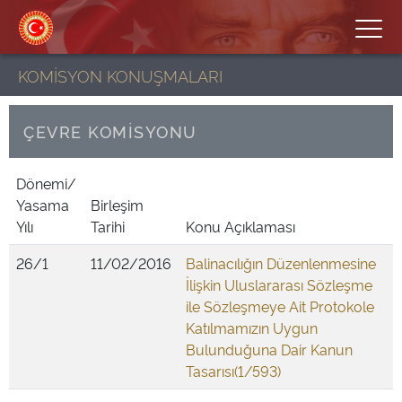
KOMİSYON KONUŞMALARI
ÇEVRE KOMİSYONU
Dönemi/
Yasama
Birleşim
Yılı
Tarihi
Konu Açıklaması
26/1
11/02/2016
Balinacılığın Düzenlenmesine
İlişkin Uluslararası Sözleşme
ile Sözleşmeye Ait Protokole
Katılmamızın Uygun
Bulunduğuna Dair Kanun
Tasarısı(1/593)