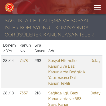
SAĞLIK, AİLE, ÇALIŞMA VE SOSYAL
İŞLER KOMİSYONU - KOMİSYONDA
GÖRÜŞÜLEREK KANUNLAŞAN İŞLER
Dönem
Kanun
Sıra
/ Y.Yılı
No
Sayısı
Adı
28 / 4
7578
263
Sosyal Hizmetler
Detay
Kanunu ve Bazı
Kanunlarda Değişiklik
Yapılmasına Dair
Kanun Teklifi
28 / 3
7557
218
Sağlıkla İlgili Bazı
Detay
Kanunlarda ve 663
Sayılı Kanun