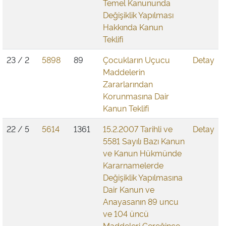
Temel Kanununda
Değişiklik Yapılması
Hakkında Kanun
Teklifi
23 / 2
5898
89
Çocukların Uçucu
Detay
Maddelerin
Zararlarından
Korunmasına Dair
Kanun Teklifi
22 / 5
5614
1361
15.2.2007 Tarihli ve
Detay
5581 Sayılı Bazı Kanun
ve Kanun Hükmünde
Kararnamelerde
Değişiklik Yapılmasına
Dair Kanun ve
Anayasanın 89 uncu
ve 104 üncü
Maddeleri Gereğince