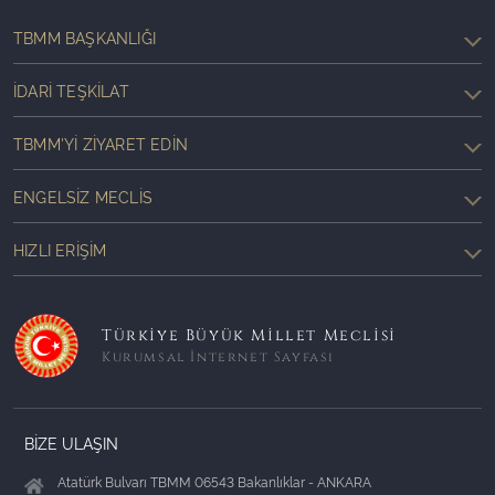
TBMM BAŞKANLIĞI
İDARI TEŞKILAT
TBMM'YI ZIYARET EDIN
ENGELSIZ MECLIS
HIZLI ERIŞIM
Türkiye Büyük Millet Meclisi
Kurumsal İnternet Sayfası
BİZE ULAŞIN
Atatürk Bulvarı TBMM 06543 Bakanlıklar - ANKARA