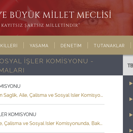
E BÜYÜK MİLLET MECLİSİ
KAYITSIZ ŞARTSIZ MİLLETİNDİR”
KİLLERİ
YASAMA
DENETİM
TUTANAKLAR
 SOSYAL İŞLER KOMİSYONU -
T
MALARI
OMISYONU
glik, Aile, Çalisma ve Sosyal Isler Komisyo...
SLER KOMISYONU
e, Çalisma ve Sosyal Isler Komisyonunda, Bak...