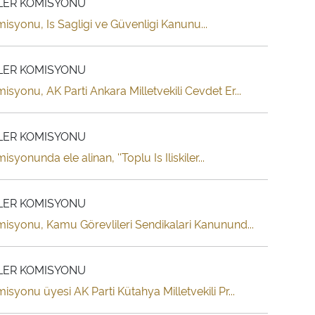
SLER KOMISYONU
isyonu, Is Sagligi ve Güvenligi Kanunu...
SLER KOMISYONU
syonu, AK Parti Ankara Milletvekili Cevdet Er...
SLER KOMISYONU
onunda ele alinan, ''Toplu Is Iliskiler...
SLER KOMISYONU
misyonu, Kamu Görevlileri Sendikalari Kanunund...
SLER KOMISYONU
syonu üyesi AK Parti Kütahya Milletvekili Pr...