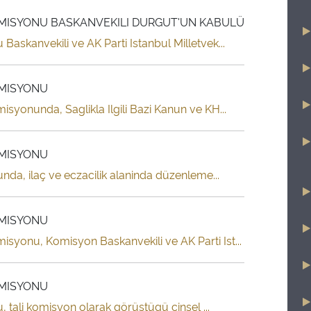
 KOMISYONU BASKANVEKILI DURGUT'UN KABULÜ
Baskanvekili ve AK Parti Istanbul Milletvek...
OMISYONU
isyonunda, Saglikla Ilgili Bazi Kanun ve KH...
OMISYONU
nda, ilaç ve eczacilik alaninda düzenleme...
OMISYONU
isyonu, Komisyon Baskanvekili ve AK Parti Ist...
OMISYONU
, tali komisyon olarak görüstügü cinsel ...