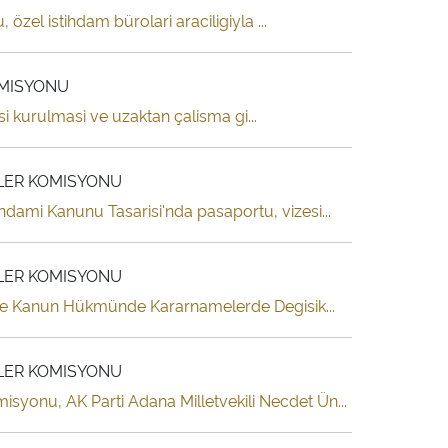
özel istihdam bürolari araciligiyla ...
OMISYONU
kisi kurulmasi ve uzaktan çalisma gi...
SLER KOMISYONU
ihdami Kanunu Tasarisi'nda pasaportu, vizesi...
SLER KOMISYONU
n ve Kanun Hükmünde Kararnamelerde Degisik...
SLER KOMISYONU
isyonu, AK Parti Adana Milletvekili Necdet Ün...