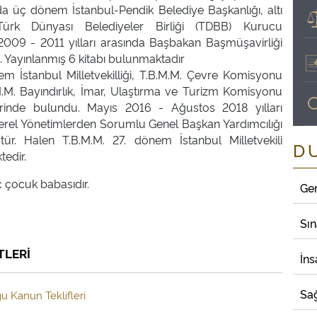
nda üç dönem İstanbul-Pendik Belediye Başkanlığı, altı
 Türk Dünyası Belediyeler Birliği (TDBB) Kurucu
. 2009 - 2011 yılları arasında Başbakan Başmüşavirliği
 Yayınlanmış 6 kitabı bulunmaktadır
em İstanbul Milletvekilliği, T.B.M.M. Çevre Komisyonu
M.M. Bayındırlık, İmar, Ulaştırma ve Turizm Komisyonu
erinde bulundu. Mayıs 2016 - Ağustos 2018 yılları
Yerel Yönetimlerden Sorumlu Genel Başkan Yardımcılığı
tür. Halen T.B.M.M. 27. dönem İstanbul Milletvekili
D
edir.
ç çocuk babasıdır.
Ge
Sı
TLERİ
İns
Sağ
u Kanun Teklifleri