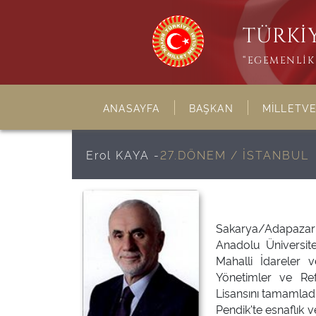
TÜRKİY
“EGEMENLİK 
ANASAYFA
BAŞKAN
MİLLETVE
Erol KAYA -
27.DÖNEM / İSTANBUL
Sakarya/Adapazarı
Anadolu Üniversite
Mahalli İdareler 
Yönetimler ve Ref
Lisansını tamamladı
Pendik'te esnaflık 