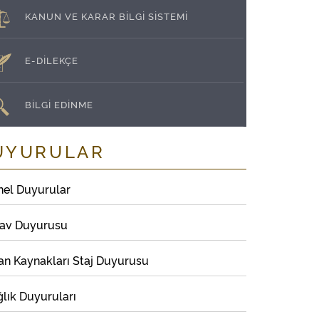
KANUN VE KARAR BİLGİ SİSTEMİ
E-DİLEKÇE
BİLGİ EDİNME
UYURULAR
nel Duyurular
nav Duyurusu
an Kaynakları Staj Duyurusu
lık Duyuruları