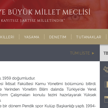
E BÜYÜK MİLLET MECLİSİ
KAYITSIZ ŞARTSIZ MİLLETİNDİR”
KİLLERİ
YASAMA
DENETİM
TUTANAKLAR
TÜM LİSTE
T
, 1959 doğumludur.
si İktisat Fakültesi Kamu Yönetimi bölümünü bitirdi.
ve Yerinden Yönetim Bilim dalında Türkiye'de Yerel
orm Çalışmaları konulu tezini hazırlayarak Yüksek
.
ve bir dönem Pendik spor Kulüp Başkanlığı yaptı. 1994-