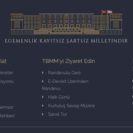
EGEMENLİK KAYITSIZ ŞARTSIZ MİLLETİNDİR
ilat
TBMM'yi Ziyaret Edin
kreter
Randevulu Gezi
misyonu
E-Devlet Üzerinden
Randevu
Halk Günü
Kurtuluş Savaşı Müzesi
 Şeması
Sanal Tur
Rehberi