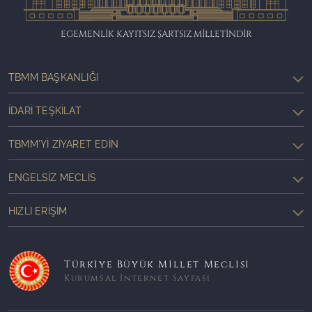
EGEMENLİK KAYITSIZ ŞARTSIZ MİLLETİNDİR
TBMM BAŞKANLIĞI
İDARI TEŞKILAT
TBMM'YI ZIYARET EDIN
ENGELSIZ MECLIS
HIZLI ERIŞIM
Türkiye Büyük Millet Meclisi
Kurumsal İnternet Sayfası