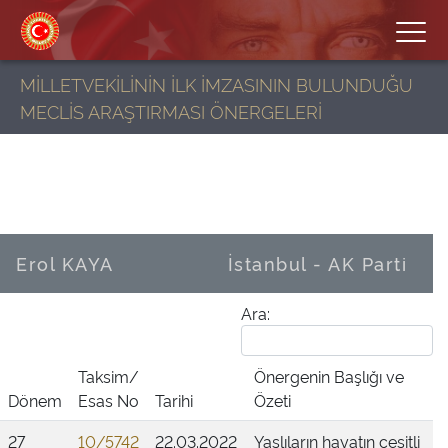
MİLLETVEKİLİNİN İLK İMZASININ BULUNDUĞU
MECLİS ARAŞTIRMASI ÖNERGELERİ
Erol KAYA
İstanbul - AK Parti
Ara:
Taksim/
Önergenin Başlığı ve
Dönem
Esas No
Tarihi
Özeti
27
10/5742
22.03.2022
Yaşlıların hayatın çeşitli