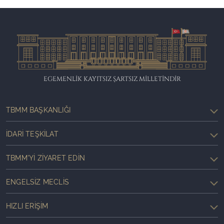
EGEMENLİK KAYITSIZ ŞARTSIZ MİLLETİNDİR
TBMM BAŞKANLIĞI
İDARI TEŞKILAT
TBMM'YI ZIYARET EDIN
ENGELSIZ MECLIS
HIZLI ERIŞIM