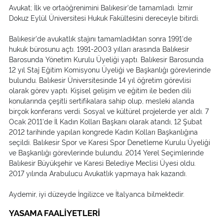
Avukat; İlk ve ortaöğrenimini Balıkesir'de tamamladı. İzmir
Dokuz Eylül Üniversitesi Hukuk Fakültesini dereceyle bitirdi.
Balıkesir'de avukatlık stajını tamamladıktan sonra 1991'de
hukuk bürosunu açtı. 1991-2003 yılları arasında Balıkesir
Barosunda Yönetim Kurulu Üyeliği yaptı. Balıkesir Barosunda
12 yıl Staj Eğitim Komisyonu Üyeliği ve Başkanlığı görevlerinde
bulundu. Balıkesir Üniversitesinde 14 yıl öğretim görevlisi
olarak görev yaptı. Kişisel gelişim ve eğitim ile beden dili
konularında çeşitli sertifikalara sahip olup, mesleki alanda
birçok konferans verdi. Sosyal ve kültürel projelerde yer aldı. 7
Ocak 2011'de İl Kadın Kolları Başkanı olarak atandı, 12 Şubat
2012 tarihinde yapılan kongrede Kadın Kolları Başkanlığına
seçildi. Balıkesir Spor ve Karesi Spor Denetleme Kurulu Üyeliği
ve Başkanlığı görevlerinde bulundu. 2014 Yerel Seçimlerinde
Balıkesir Büyükşehir ve Karesi Belediye Meclisi Üyesi oldu.
2017 yılında Arabulucu Avukatlık yapmaya hak kazandı.
Aydemir, iyi düzeyde İngilizce ve İtalyanca bilmektedir.
YASAMA FAALİYETLERİ