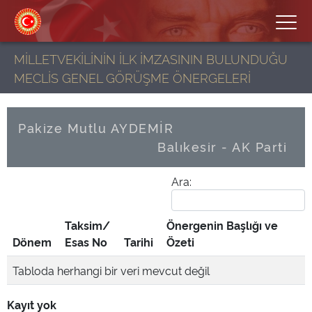
MİLLETVEKİLİNİN İLK İMZASININ BULUNDUĞU
MECLİS GENEL GÖRÜŞME ÖNERGELERİ
Pakize Mutlu AYDEMİR
Balıkesir - AK Parti
Ara:
Taksim/
Önergenin Başlığı ve
Dönem
Esas No
Tarihi
Özeti
Tabloda herhangi bir veri mevcut değil
Kayıt yok