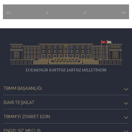
<<
<
>
>>
EGEMENLİK KAYITSIZ ŞARTSIZ MİLLETİNDİR
TBMM BAŞKANLIĞI
İDARI TEŞKILAT
TBMM'YI ZIYARET EDIN
ENGELSIZ MECLIS