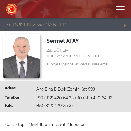
28.DÖNEM / GAZİANTEP
Sermet ATAY
28. DÖNEM
MHP GAZİANTEP MİLLETVEKİLİ
Türkiye Büyük Millet Meclisi İdare Amiri
Adres
:
Ana Bina E Blok Zemin Kat 593
Telefon
:
+90 (312) 420 64 33 +90 (312) 420 64 32
Faks
:
+90 (312) 420 25 37
Gaziantep – 1964, İbrahim Cahit, Mübeccel.