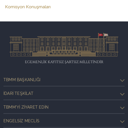
Komisyon Konuşmaları
EGEMENLİK KAYITSIZ ŞARTSIZ MİLLETİNDİR
TBMM BAŞKANLIĞI
İDARI TEŞKILAT
TBMM'YI ZIYARET EDIN
ENGELSIZ MECLIS