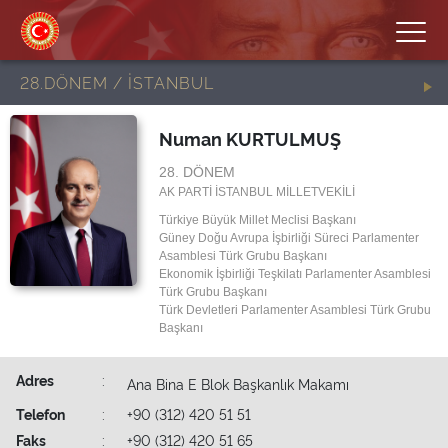
28.DÖNEM / İSTANBUL
Numan KURTULMUŞ
28. DÖNEM
AK PARTİ İSTANBUL MİLLETVEKİLİ
Türkiye Büyük Millet Meclisi Başkanı
Güney Doğu Avrupa İşbirliği Süreci Parlamenter
Asamblesi Türk Grubu Başkanı
Ekonomik İşbirliği Teşkilatı Parlamenter Asamblesi
Türk Grubu Başkanı
Türk Devletleri Parlamenter Asamblesi Türk Grubu
Başkanı
Adres
:
Ana Bina E Blok Başkanlık Makamı
Telefon
:
+90 (312) 420 51 51
Faks
:
+90 (312) 420 51 65