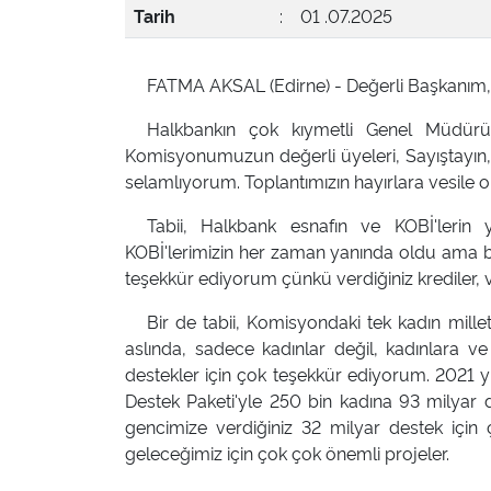
Tarih
:
01 .07.2025
FATMA AKSAL (Edirne) - Değerli Başkanım,
Halkbankın çok kıymetli Genel Müdürü
Komisyonumuzun değerli üyeleri, Sayıştayın, k
selamlıyorum. Toplantımızın hayırlara vesile o
Tabii, Halkbank esnafın ve KOBİ'lerin 
KOBİ'lerimizin her zaman yanında oldu ama b
teşekkür ediyorum çünkü verdiğiniz krediler,
Bir de tabii, Komisyondaki tek kadın millet
aslında, sadece kadınlar değil, kadınlara v
destekler için çok teşekkür ediyorum. 2021 yı
Destek Paketi'yle 250 bin kadına 93 milyar
gencimize verdiğiniz 32 milyar destek için 
geleceğimiz için çok çok önemli projeler.