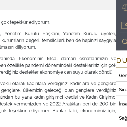
 çok teşekkür ediyorum.
, Yönetim Kurulu Başkanı, Yönetim Kurulu üyeleri,
urumların değerli temsilcileri; ben de hepinizi saygıyla
lmasını diliyorum.
yanında. Ekonominin kılcal damarı esnaflarımızın ve
D
en özellikle pandemi dönemindeki destekleriniz için çok
 verdiğiniz destekler ekonomiye can suyu olarak döndü.
Gen
vekili olarak kadınlara verdiğiniz, kadınlara ve gençlere
Sın
e gençlere, ülkemizin geleceği olan gençlere verdiğiniz
lından bu yana kadın girişimci kredisi ve Kadın Girişimci
 destek vermenizden ve 2022 Aralıktan beri de 200 bin
İns
çok teşekkür ediyorum. Bunlar tabii, ekonomimiz için,
Sağ