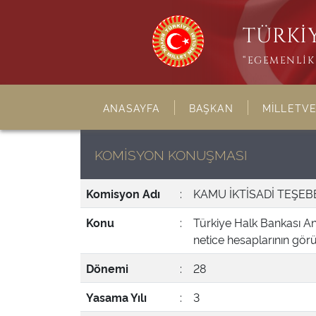
TÜRKİY
“EGEMENLİK 
ANASAYFA
BAŞKAN
MİLLETVE
KOMİSYON KONUŞMASI
Komisyon Adı
:
KAMU İKTİSADİ TEŞE
Konu
:
Türkiye Halk Bankası Ano
netice hesaplarının gör
Dönemi
:
28
Yasama Yılı
:
3