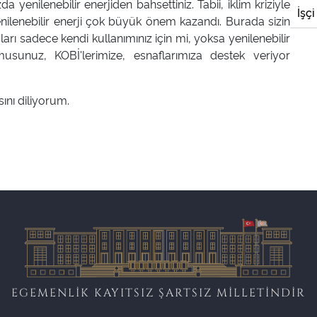
enilenebilir enerjiden bahsettiniz. Tabii, iklim kriziyle
İşçi
 yenilenebilir enerji çok büyük önem kazandı. Burada sizin
ımları sadece kendi kullanımınız için mi, yoksa yenilenebilir
musunuz, KOBİ'lerimize, esnaflarımıza destek veriyor
sını diliyorum.
EGEMENLİK KAYITSIZ ŞARTSIZ MİLLETİNDİR