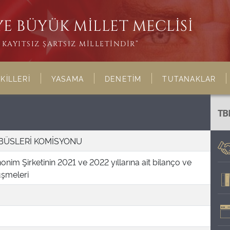
E BÜYÜK MİLLET MECLİSİ
KAYITSIZ ŞARTSIZ MİLLETİNDİR”
KİLLERİ
YASAMA
DENETİM
TUTANAKLAR
TB
BBÜSLERİ KOMİSYONU
nim Şirketinin 2021 ve 2022 yıllarına ait bilanço ve
üşmeleri