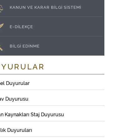
KANUN VE KARAR BİLGİ SİSTEMİ
E-DİLEKÇE
BİLGİ EDİNME
UYURULAR
el Duyurular
av Duyurusu
an Kaynakları Staj Duyurusu
lık Duyuruları