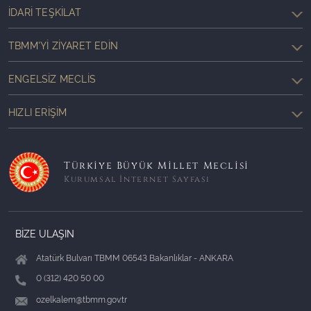
İDARI TEŞKILAT
TBMM'YI ZIYARET EDIN
ENGELSIZ MECLIS
HIZLI ERIŞIM
Türkiye Büyük Millet Meclisi
Kurumsal İnternet Sayfası
BİZE ULAŞIN
Atatürk Bulvarı TBMM 06543 Bakanlıklar - ANKARA
0 (312) 420 50 00
ozelkalem@tbmm.gov.tr