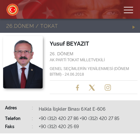
26.DÖNEM / TOKAT
Yusuf BEYAZIT
26. DÖNEM
AK PARTİ TOKAT MİLLETVEKİLİ
GENEL SEÇİMLERİN YENİLENMESİ (DÖNEM
BİTİMİ) - 24.06.2018
Adres
:
Halkla İlişkiler Binası 6.Kat E-606
Telefon
:
+90 (312) 420 27 86 +90 (312) 420 27 85
Faks
:
+90 (312) 420 25 69