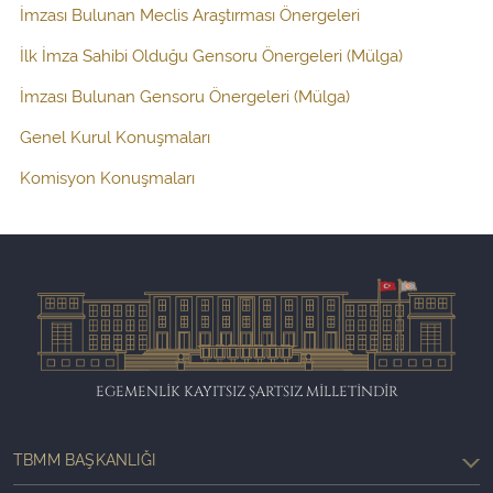
İmzası Bulunan Meclis Araştırması Önergeleri
İlk İmza Sahibi Olduğu Gensoru Önergeleri (Mülga)
İmzası Bulunan Gensoru Önergeleri (Mülga)
Genel Kurul Konuşmaları
Komisyon Konuşmaları
EGEMENLİK KAYITSIZ ŞARTSIZ MİLLETİNDİR
TBMM BAŞKANLIĞI