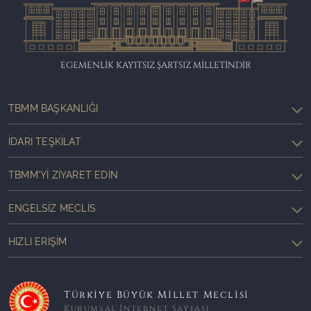
EGEMENLİK KAYITSIZ ŞARTSIZ MİLLETİNDİR
TBMM BAŞKANLIĞI
İDARI TEŞKILAT
TBMM'YI ZIYARET EDIN
ENGELSIZ MECLIS
HIZLI ERIŞIM
Türkiye Büyük Millet Meclisi
Kurumsal İnternet Sayfası