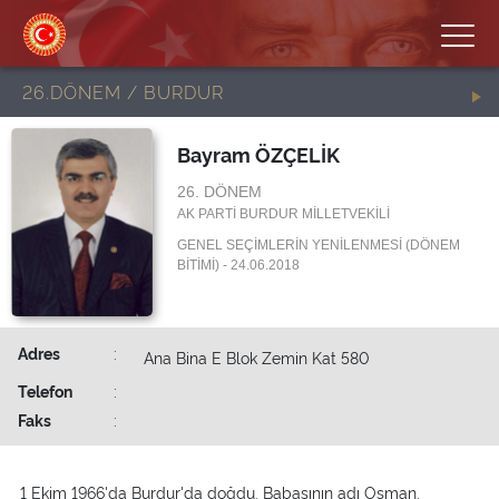
26.DÖNEM / BURDUR
Bayram ÖZÇELİK
26. DÖNEM
AK PARTİ BURDUR MİLLETVEKİLİ
GENEL SEÇİMLERİN YENİLENMESİ (DÖNEM
BİTİMİ) - 24.06.2018
Adres
:
Ana Bina E Blok Zemin Kat 580
Telefon
:
Faks
:
1 Ekim 1966'da Burdur'da doğdu. Babasının adı Osman,