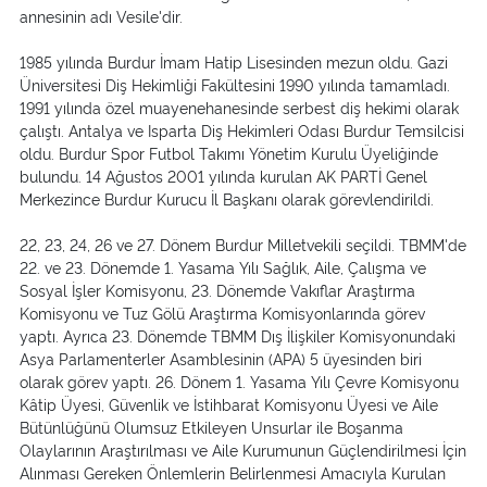
annesinin adı Vesile'dir.
1985 yılında Burdur İmam Hatip Lisesinden mezun oldu. Gazi
Üniversitesi Diş Hekimliği Fakültesini 1990 yılında tamamladı.
1991 yılında özel muayenehanesinde serbest diş hekimi olarak
çalıştı. Antalya ve Isparta Diş Hekimleri Odası Burdur Temsilcisi
oldu. Burdur Spor Futbol Takımı Yönetim Kurulu Üyeliğinde
bulundu. 14 Ağustos 2001 yılında kurulan AK PARTİ Genel
Merkezince Burdur Kurucu İl Başkanı olarak görevlendirildi.
22, 23, 24, 26 ve 27. Dönem Burdur Milletvekili seçildi. TBMM'de
22. ve 23. Dönemde 1. Yasama Yılı Sağlık, Aile, Çalışma ve
Sosyal İşler Komisyonu, 23. Dönemde Vakıflar Araştırma
Komisyonu ve Tuz Gölü Araştırma Komisyonlarında görev
yaptı. Ayrıca 23. Dönemde TBMM Dış İlişkiler Komisyonundaki
Asya Parlamenterler Asamblesinin (APA) 5 üyesinden biri
olarak görev yaptı. 26. Dönem 1. Yasama Yılı Çevre Komisyonu
Kâtip Üyesi, Güvenlik ve İstihbarat Komisyonu Üyesi ve Aile
Bütünlüğünü Olumsuz Etkileyen Unsurlar ile Boşanma
Olaylarının Araştırılması ve Aile Kurumunun Güçlendirilmesi İçin
Alınması Gereken Önlemlerin Belirlenmesi Amacıyla Kurulan