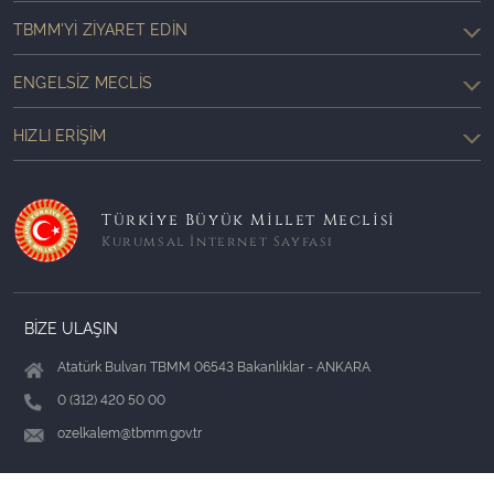
TBMM'YI ZIYARET EDIN
ENGELSIZ MECLIS
HIZLI ERIŞIM
Türkiye Büyük Millet Meclisi
Kurumsal İnternet Sayfası
BİZE ULAŞIN
Atatürk Bulvarı TBMM 06543 Bakanlıklar - ANKARA
0 (312) 420 50 00
ozelkalem@tbmm.gov.tr