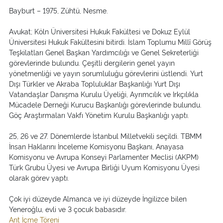
Bayburt – 1975, Zühtü, Nesme.
Avukat; Köln Üniversitesi Hukuk Fakültesi ve Dokuz Eylül
Üniversitesi Hukuk Fakültesini bitirdi. İslam Toplumu Millî Görüş
Teşkilatları Genel Başkan Yardımcılığı ve Genel Sekreterliği
görevlerinde bulundu. Çeşitli dergilerin genel yayın
yönetmenliği ve yayın sorumluluğu görevlerini üstlendi. Yurt
Dışı Türkler ve Akraba Topluluklar Başkanlığı Yurt Dışı
Vatandaşlar Danışma Kurulu Üyeliği, Ayrımcılık ve Irkçılıkla
Mücadele Derneği Kurucu Başkanlığı görevlerinde bulundu.
Göç Araştırmaları Vakfı Yönetim Kurulu Başkanlığı yaptı.
25, 26 ve 27. Dönemlerde İstanbul Milletvekili seçildi. TBMM
İnsan Haklarını İnceleme Komisyonu Başkanı, Anayasa
Komisyonu ve Avrupa Konseyi Parlamenter Meclisi (AKPM)
Türk Grubu Üyesi ve Avrupa Birliği Uyum Komisyonu Üyesi
olarak görev yaptı.
Çok iyi düzeyde Almanca ve iyi düzeyde İngilizce bilen
Yeneroğlu, evli ve 3 çocuk babasıdır.
Ant İçme Töreni