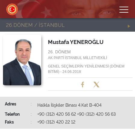
26.DÖNEM / İSTANBUL
Mustafa YENEROĞLU
26. DÖNEM
AK PARTİ İSTANBUL MİLLETVEKİLİ
GENEL SEÇİMLERİN YENİLENMESİ (DÖNEM
BİTİMİ) - 24.06.2018
Adres
:
Halkla İlişkiler Binası 4.Kat B-404
Telefon
:
+90 (312) 420 56 62 +90 (312) 420 56 63
Faks
:
+90 (312) 420 22 12