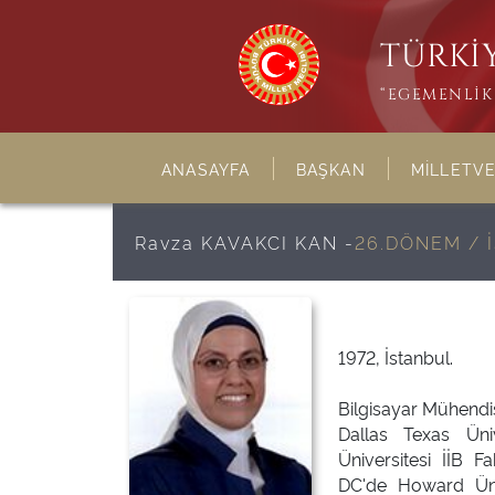
TÜRKİY
“EGEMENLİK 
ANASAYFA
BAŞKAN
MİLLETVE
Ravza KAVAKCI KAN -
26.DÖNEM / 
1972, İstanbul.
Bilgisayar Mühendisi
Dallas Texas Ünive
Üniversitesi İİB F
DC'de Howard Üniv