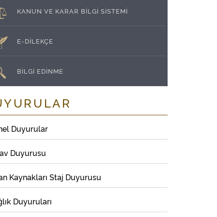
KANUN VE KARAR BİLGİ SİSTEMİ
E-DİLEKÇE
BİLGİ EDİNME
UYURULAR
nel Duyurular
nav Duyurusu
an Kaynakları Staj Duyurusu
lık Duyuruları