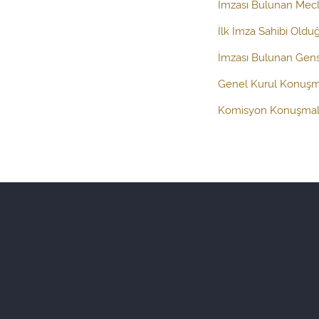
İmzası Bulunan Mecli
İlk İmza Sahibi Oldu
İmzası Bulunan Gens
Genel Kurul Konuşm
Komisyon Konuşmal