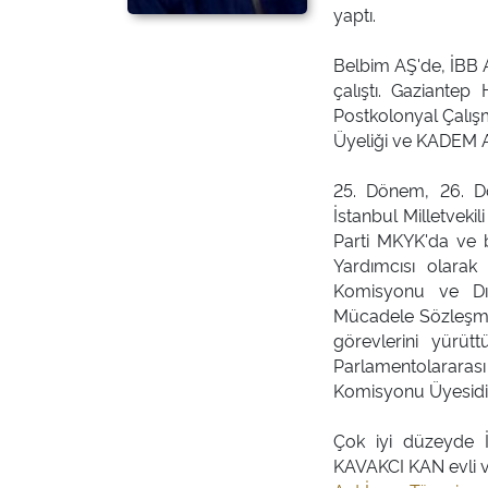
yaptı.
Belbim AŞ'de, İBB 
çalıştı. Gaziantep
Postkolonyal Çalı
Üyeliği ve KADEM 
25. Dönem, 26. Dö
İstanbul Milletveki
Parti MKYK'da ve 
Yardımcısı olar
Komisyonu ve Dış
Mücadele Sözleşme
görevlerini yür
Parlamentolararası
Komisyonu Üyesidir
Çok iyi düzeyde İ