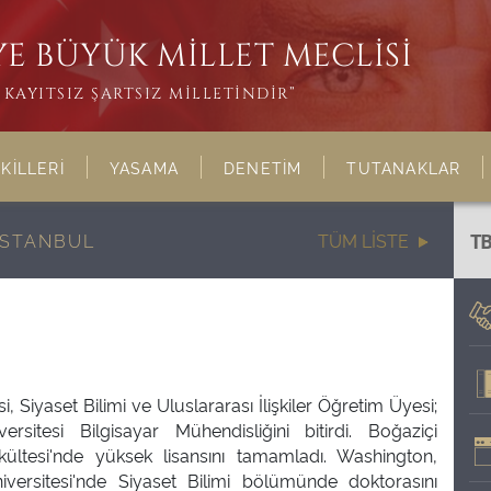
E BÜYÜK MİLLET MECLİSİ
KAYITSIZ ŞARTSIZ MİLLETİNDİR”
KİLLERİ
YASAMA
DENETİM
TUTANAKLAR
İSTANBUL
TÜM LİSTE
T
, Siyaset Bilimi ve Uluslararası İlişkiler Öğretim Üyesi;
rsitesi Bilgisayar Mühendisliğini bitirdi. Boğaziçi
akültesi'nde yüksek lisansını tamamladı. Washington,
ersitesi'nde Siyaset Bilimi bölümünde doktorasını