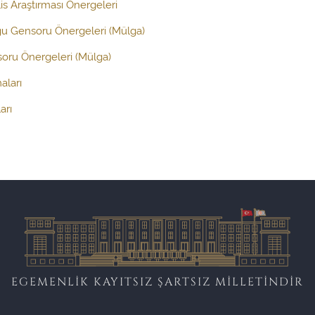
s Araştırması Önergeleri
ğu Gensoru Önergeleri (Mülga)
oru Önergeleri (Mülga)
aları
arı
EGEMENLİK KAYITSIZ ŞARTSIZ MİLLETİNDİR