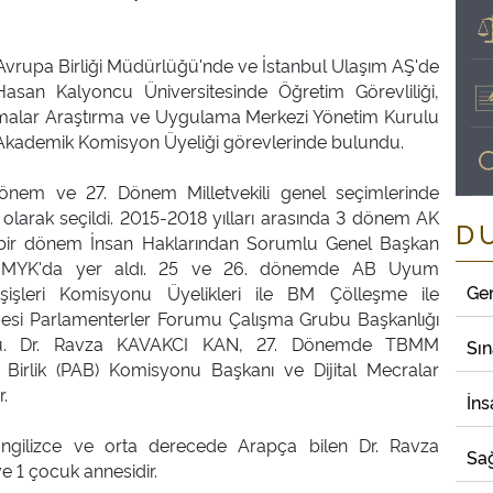
Avrupa Birliği Müdürlüğü'nde ve İstanbul Ulaşım AŞ'de
 Hasan Kalyoncu Üniversitesinde Öğretim Görevliliği,
şmalar Araştırma ve Uygulama Merkezi Yönetim Kurulu
Akademik Komisyon Üyeliği görevlerinde bulundu.
nem ve 27. Dönem Milletvekili genel seçimlerinde
li olarak seçildi. 2015-2018 yılları arasında 3 dönem AK
D
bir dönem İnsan Haklarından Sorumlu Genel Başkan
ak MYK'da yer aldı. 25 ve 26. dönemde AB Uyum
Ge
işleri Komisyonu Üyelikleri ile BM Çölleşme ile
si Parlamenterler Forumu Çalışma Grubu Başkanlığı
üttü. Dr. Ravza KAVAKCI KAN, 27. Dönemde TBMM
Sı
 Birlik (PAB) Komisyonu Başkanı ve Dijital Mecralar
.
İns
ngilizce ve orta derecede Arapça bilen Dr. Ravza
Sağ