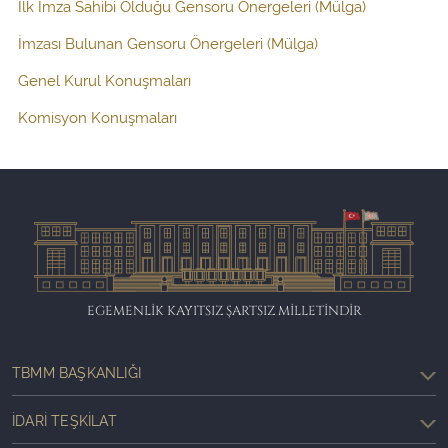
İlk İmza Sahibi Olduğu Gensoru Önergeleri (Mülga)
İmzası Bulunan Gensoru Önergeleri (Mülga)
Genel Kurul Konuşmaları
Komisyon Konuşmaları
EGEMENLİK KAYITSIZ ŞARTSIZ MİLLETİNDİR
TBMM BAŞKANLIĞI
İDARI TEŞKILAT