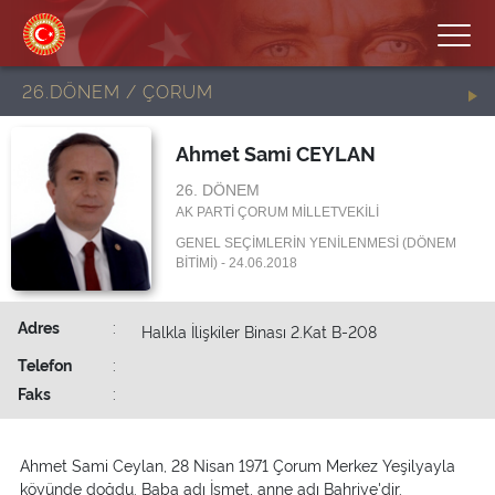
26.DÖNEM / ÇORUM
Ahmet Sami CEYLAN
26. DÖNEM
AK PARTİ ÇORUM MİLLETVEKİLİ
GENEL SEÇİMLERİN YENİLENMESİ (DÖNEM
BİTİMİ) - 24.06.2018
Adres
:
Halkla İlişkiler Binası 2.Kat B-208
Telefon
:
Faks
:
Ahmet Sami Ceylan, 28 Nisan 1971 Çorum Merkez Yeşilyayla
köyünde doğdu. Baba adı İsmet, anne adı Bahriye'dir.