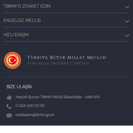
TBMM'YI ZIYARET EDIN
ENGELSIZ MECLIS
HIZLI ERIŞIM
Türkiye Büyük Millet Meclisi
Kurumsal İnternet Sayfası
BİZE ULAŞIN
Atatürk Bulvarı TBMM 06543 Bakanlıklar - ANKARA
0 (312) 420 50 00
ozelkalem@tbmm.gov.tr