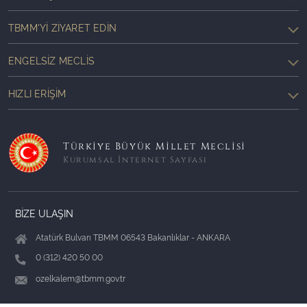
TBMM'YI ZIYARET EDIN
ENGELSIZ MECLIS
HIZLI ERIŞIM
Türkiye Büyük Millet Meclisi
Kurumsal İnternet Sayfası
BİZE ULAŞIN
Atatürk Bulvarı TBMM 06543 Bakanlıklar - ANKARA
0 (312) 420 50 00
ozelkalem@tbmm.gov.tr