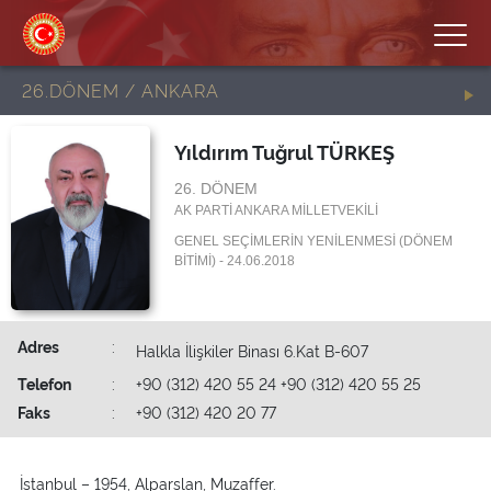
26.DÖNEM / ANKARA
Yıldırım Tuğrul TÜRKEŞ
26. DÖNEM
AK PARTİ ANKARA MİLLETVEKİLİ
GENEL SEÇİMLERİN YENİLENMESİ (DÖNEM
BİTİMİ) - 24.06.2018
Adres
:
Halkla İlişkiler Binası 6.Kat B-607
Telefon
:
+90 (312) 420 55 24 +90 (312) 420 55 25
Faks
:
+90 (312) 420 20 77
İstanbul – 1954, Alparslan, Muzaffer.