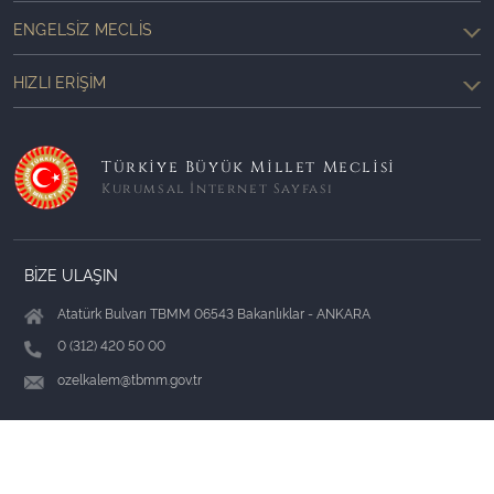
ENGELSIZ MECLIS
HIZLI ERIŞIM
Türkiye Büyük Millet Meclisi
Kurumsal İnternet Sayfası
BİZE ULAŞIN
Atatürk Bulvarı TBMM 06543 Bakanlıklar - ANKARA
0 (312) 420 50 00
ozelkalem@tbmm.gov.tr