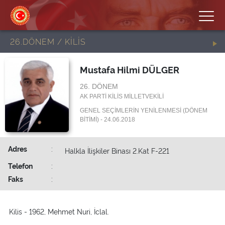
26.DÖNEM / KİLİS
Mustafa Hilmi DÜLGER
26. DÖNEM
AK PARTİ KİLİS MİLLETVEKİLİ
GENEL SEÇİMLERİN YENİLENMESİ (DÖNEM
BİTİMİ) - 24.06.2018
Adres
:
Halkla İlişkiler Binası 2.Kat F-221
Telefon
:
Faks
:
Kilis - 1962, Mehmet Nuri, İclal.