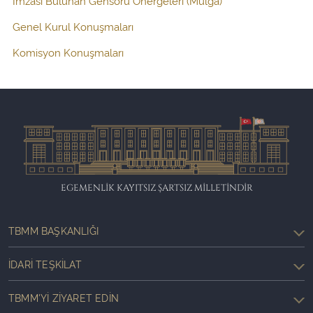
İmzası Bulunan Gensoru Önergeleri (Mülga)
Genel Kurul Konuşmaları
Komisyon Konuşmaları
EGEMENLİK KAYITSIZ ŞARTSIZ MİLLETİNDİR
TBMM BAŞKANLIĞI
İDARI TEŞKILAT
TBMM'YI ZIYARET EDIN