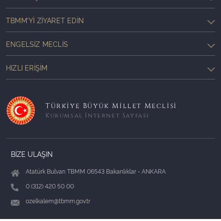
TBMM'YI ZIYARET EDIN
ENGELSIZ MECLIS
HIZLI ERIŞIM
Türkiye Büyük Millet Meclisi
Kurumsal İnternet Sayfası
BİZE ULAŞIN
Atatürk Bulvarı TBMM 06543 Bakanlıklar - ANKARA
0 (312) 420 50 00
ozelkalem@tbmm.gov.tr