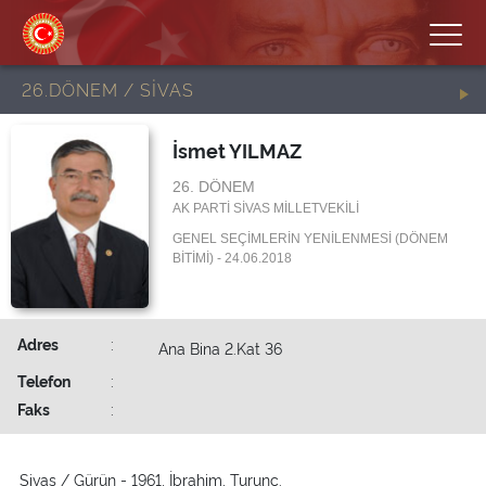
26.DÖNEM / SİVAS
İsmet YILMAZ
26. DÖNEM
AK PARTİ SİVAS MİLLETVEKİLİ
GENEL SEÇİMLERİN YENİLENMESİ (DÖNEM
BİTİMİ) - 24.06.2018
Adres
:
Ana Bina 2.Kat 36
Telefon
:
Faks
:
Sivas / Gürün - 1961, İbrahim, Turunç.