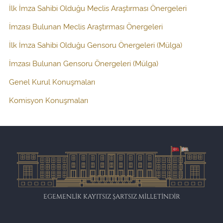
İlk İmza Sahibi Olduğu Meclis Araştırması Önergeleri
İmzası Bulunan Meclis Araştırması Önergeleri
İlk İmza Sahibi Olduğu Gensoru Önergeleri (Mülga)
İmzası Bulunan Gensoru Önergeleri (Mülga)
Genel Kurul Konuşmaları
Komisyon Konuşmaları
EGEMENLİK KAYITSIZ ŞARTSIZ MİLLETİNDİR