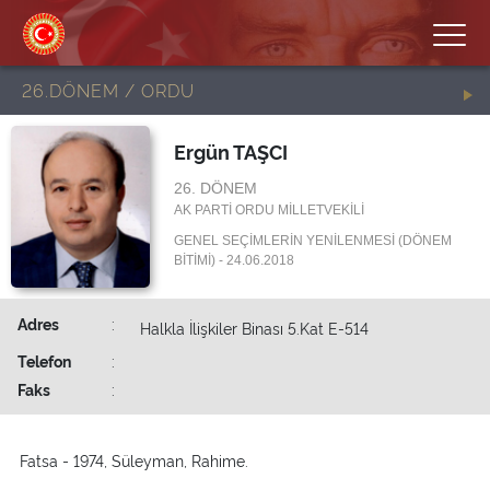
26.DÖNEM / ORDU
Ergün TAŞCI
26. DÖNEM
AK PARTİ ORDU MİLLETVEKİLİ
GENEL SEÇİMLERİN YENİLENMESİ (DÖNEM
BİTİMİ) - 24.06.2018
Adres
:
Halkla İlişkiler Binası 5.Kat E-514
Telefon
:
Faks
:
Fatsa - 1974, Süleyman, Rahime.