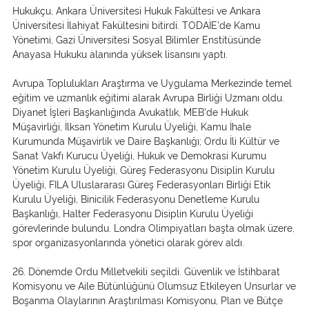
Hukukçu, Ankara Üniversitesi Hukuk Fakültesi ve Ankara
Üniversitesi İlahiyat Fakültesini bitirdi. TODAİE'de Kamu
Yönetimi, Gazi Üniversitesi Sosyal Bilimler Enstitüsünde
Anayasa Hukuku alanında yüksek lisansını yaptı.
Avrupa Toplulukları Araştırma ve Uygulama Merkezinde temel
eğitim ve uzmanlık eğitimi alarak Avrupa Birliği Uzmanı oldu.
Diyanet İşleri Başkanlığında Avukatlık, MEB'de Hukuk
Müşavirliği, İlksan Yönetim Kurulu Üyeliği, Kamu İhale
Kurumunda Müşavirlik ve Daire Başkanlığı; Ordu İli Kültür ve
Sanat Vakfı Kurucu Üyeliği, Hukuk ve Demokrasi Kurumu
Yönetim Kurulu Üyeliği, Güreş Federasyonu Disiplin Kurulu
Üyeliği, FILA Uluslararası Güreş Federasyonları Birliği Etik
Kurulu Üyeliği, Binicilik Federasyonu Denetleme Kurulu
Başkanlığı, Halter Federasyonu Disiplin Kurulu Üyeliği
görevlerinde bulundu. Londra Olimpiyatları başta olmak üzere,
spor organizasyonlarında yönetici olarak görev aldı.
26. Dönemde Ordu Milletvekili seçildi. Güvenlik ve İstihbarat
Komisyonu ve Aile Bütünlüğünü Olumsuz Etkileyen Unsurlar ve
Boşanma Olaylarının Araştırılması Komisyonu, Plan ve Bütçe