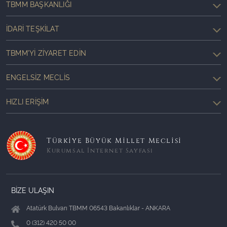
TBMM BAŞKANLIĞI
İDARI TEŞKILAT
TBMM'YI ZIYARET EDIN
ENGELSIZ MECLIS
HIZLI ERIŞIM
Türkiye Büyük Millet Meclisi
Kurumsal İnternet Sayfası
BİZE ULAŞIN
Atatürk Bulvarı TBMM 06543 Bakanlıklar - ANKARA
0 (312) 420 50 00